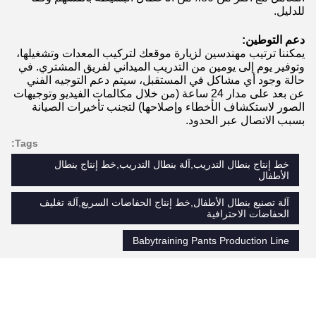
للدليل.
دعم التوطين:
يمكننا ترتيب مهندسين لزيارة موقعك لتركيب المعدات وتشغيلها،
وتوفير يوم إلى يومين من التدريب الميداني لفريق المشتري. في
حالة وجود أي مشاكل في المستقبل، سيتم دعم التوجيه الفني
عن بعد على مدار 24 ساعة (من خلال مكالمات الفيديو وتوجيهات
الصور لاستكشاف الأخطاء وإصلاحها) لتجنب تأخيرات الصيانة
بسبب الاتصال عبر الحدود.
Tags:
خط إنتاج بنطال التدريب,آلة بنطال التدريب,خط إنتاج بنطال
الأطفال
آلة تصنيع بنطال الأطفال,خط إنتاج الحفاضات السريع,آلة تغليف
الحفاضات الاحترافية
Babytraining Pants Production Line
منتجات مماثلة