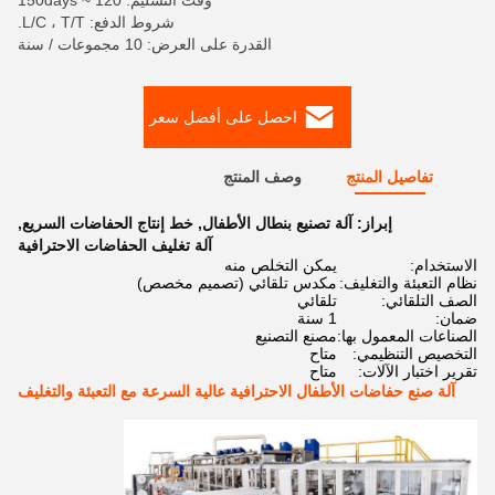
وقت التسليم: 120 ~ 150days
شروط الدفع: L/C ، T/T.
القدرة على العرض: 10 مجموعات / سنة
احصل على أفضل سعر
تفاصيل المنتج
وصف المنتج
إبراز:
آلة تصنيع بنطال الأطفال
,
خط إنتاج الحفاضات السريع
,
آلة تغليف الحفاضات الاحترافية
الاستخدام:
يمكن التخلص منه
نظام التعبئة والتغليف:
مكدس تلقائي (تصميم مخصص)
الصف التلقائي:
تلقائي
ضمان:
1 سنة
الصناعات المعمول بها:
مصنع التصنيع
التخصيص التنظيمي:
متاح
تقرير اختبار الآلات:
متاح
آلة صنع حفاضات الأطفال الاحترافية عالية السرعة مع التعبئة والتغليف