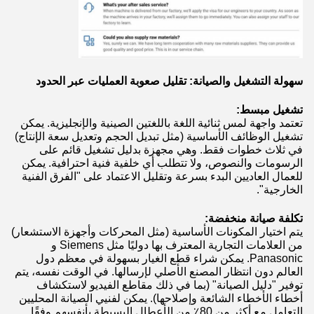
سهولة التشغيل والصيانة: تقليل صعوبة العمليات عبر الحدود
تشغيل مبسط:
تعتمد واجهة لمس ثنائية اللغة باللغتين الصينية والإنجليزية. يمكن
تشغيل الوظائف الأساسية (مثل تبديل الحجم وتعديل سعة الإنتاج)
في ثلاث خطوات فقط. وهي مجهزة بدليل تشغيل قائم على
الرسومات والنصوص، ولا تتطلب أي خلفية فنية احترافية. يمكن
للعمال العاديين البدء بسرعة وتقليل الاعتماد على "الفرق الفنية
الخارجية".
تكلفة صيانة منخفضة:
يتم اختيار المكونات الأساسية (مثل المحركات وأجهزة الاستشعار)
من العلامات التجارية المعترف بها دوليًا مثل Siemens و
Panasonic. يمكن شراء قطع الغيار بسهولة في معظم دول
العالم دون انتظار المصنع الأصلي لإرسالها. في الوقت نفسه، يتم
توفير "دليل الصيانة" (بما في ذلك مقاطع الفيديو لاستكشاف
أخطاء الأخطاء الشائعة وإصلاحها). يمكن لفنيي الصيانة المحليين
التعامل مع أكثر من 80٪ من الأعطال البسيطة بأنفسهم وفقًا