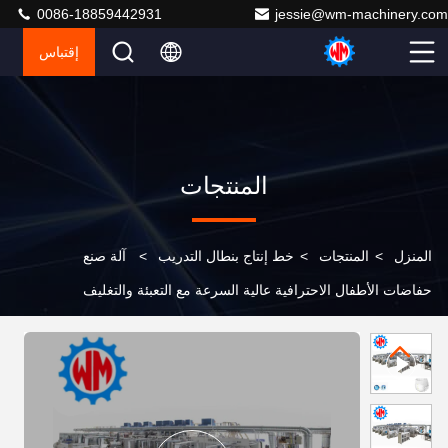
0086-18859442931
jessie@wm-machinery.com
إقتباس
المنتجات
المنزل
>
المنتجات
>
خط إنتاج بنطال التدريب
>
آلة صنع
حفاضات الأطفال الاحترافية عالية السرعة مع التعبئة والتغليف