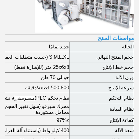
مواصفات المنتج
الحالة
جديد تمامًا
حجم المنتج النهائي
S,M,L,XL (حسب متطلبات العملاء)
حجم خط الإنتاج
25x6x3 متر (للإشارة فقط)
وزن الآلة
حوالي 70 طن
سرعة الإنتاج
500-800 قطعة/دقيقة
نظام التحكم
نظام تحكم PLC
(
)
، تشغيل واجهة HMI على شاشة D
ميتسوبيشي
محرك سيرفو (سهل تغيير الحجم)، ا
نظام القيادة
محامل مستوردة.
كفاءة الإنتاج
≥97%
سعة الآلة
400 كيلو واط (باستثناء آلة الغراء والضاغط الهوائي)