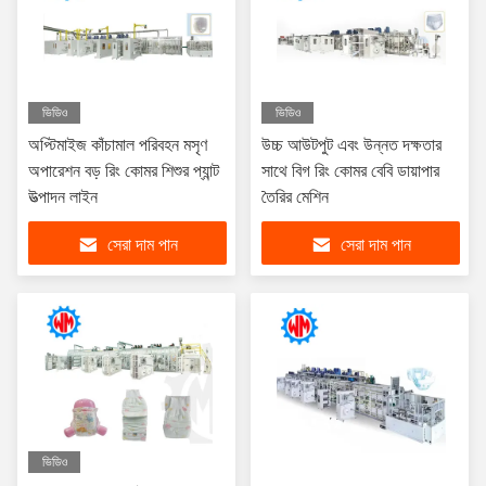
ভিডিও
ভিডিও
অপ্টিমাইজ কাঁচামাল পরিবহন মসৃণ
উচ্চ আউটপুট এবং উন্নত দক্ষতার
অপারেশন বড় রিং কোমর শিশুর প্যান্ট
সাথে বিগ রিং কোমর বেবি ডায়াপার
উত্পাদন লাইন
তৈরির মেশিন
সেরা দাম পান
সেরা দাম পান
ভিডিও