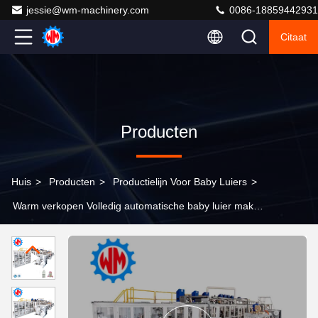
jessie@wm-machinery.com
0086-18859442931
Citaat
Producten
Huis
>
Producten
>
Productielijn Voor Baby Luiers
>
Warm verkopen Volledig automatische baby luier maken
machine High Speed Productielijn