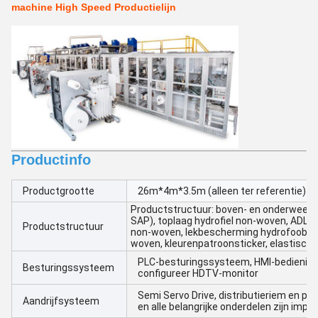
machine High Speed Productielijn
Productinfo
Productgrootte
26m*4m*3.5m (alleen ter referentie)
Productstructuur: boven- en onderweefs
SAP), toplaag hydrofiel non-woven, ADL (A
Productstructuur
non-woven, lekbescherming hydrofoob non
woven, kleurenpatroonsticker, elastische 
PLC-besturingssysteem, HMI-bediening
Besturingssysteem
configureer HDTV-monitor
Semi Servo Drive, distributieriem en pla
Aandrijfsysteem
en alle belangrijke onderdelen zijn impor