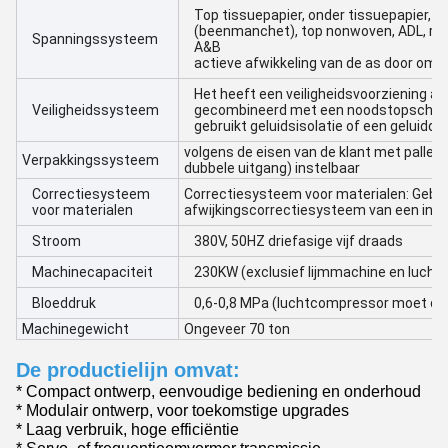
Top tissuepapier, onder tissuepapier,
(beenmanchet), top nonwoven, ADL, rugv
Spanningssysteem
A&B
actieve afwikkeling van de as door om
Het heeft een veiligheidsvoorziening aa
Veiligheidssysteem
gecombineerd met een noodstopschakela
gebruikt geluidsisolatie of een geluidd
volgens de eisen van de klant met palle
Verpakkingssysteem
dubbele uitgang) instelbaar
Correctiesysteem
Correctiesysteem voor materialen: Gebru
voor materialen
afwijkingscorrectiesysteem van een int
Stroom
380V, 50HZ driefasige vijf draads
Machinecapaciteit
230KW (exclusief lijmmachine en luch
Bloeddruk
0,6-0,8 MPa (luchtcompressor moet doo
Machinegewicht
Ongeveer 70 ton
De productielijn omvat:
* Compact ontwerp, eenvoudige bediening en onderhoud
* Modulair ontwerp, voor toekomstige upgrades
* Laag verbruik, hoge efficiëntie