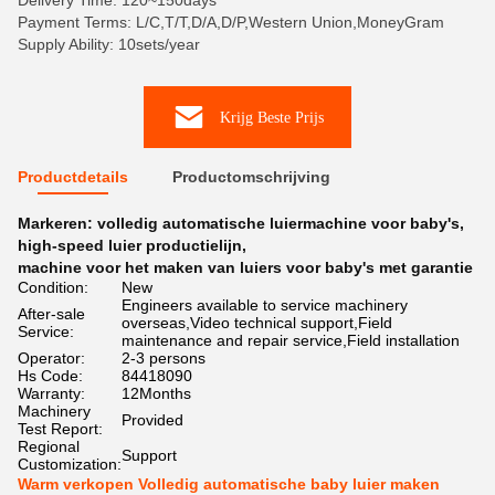
Delivery Time: 120~150days
Payment Terms: L/C,T/T,D/A,D/P,Western Union,MoneyGram
Supply Ability: 10sets/year
Krijg Beste Prijs
Productdetails
Productomschrijving
Markeren:
volledig automatische luiermachine voor baby's
,
high-speed luier productielijn
,
machine voor het maken van luiers voor baby's met garantie
Condition:
New
Engineers available to service machinery
After-sale
overseas,Video technical support,Field
Service:
maintenance and repair service,Field installation
Operator:
2-3 persons
Hs Code:
84418090
Warranty:
12Months
Machinery
Provided
Test Report:
Regional
Support
Customization:
Warm verkopen Volledig automatische baby luier maken