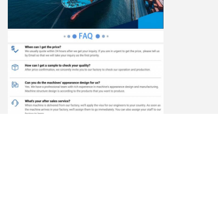
Extreem zacht en lekvrij, beschermt de huid van
baby's en zorgt voor veilig gebruik
De volledig servo onafhankelijke aandrijving voor compound,
vorming en randafdichting zorgt voor een