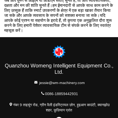
जब आप वुमेंग से ओईएम या ओडीएम सेवाएं चुनते हैं, तो आप व्यावसायिकता,
दक्षता और मन की शांति चुनते हैं।हम ईमानदारी से आपके साथ काम करने के
लिए उत्सुक हैं ताकि स्मार्ट उपकरणों के क्षेत्र में एक बड़ा खाका तैयार किया
जा सके और आपके व्यवसाय के सपनों को सशक्त बनाया जा सके।यदि
आपके कोई प्रश्न या सहयोग के इरादे हैं, तो कृपया एक अनुकूलित दौरा शुरू
करने के लिए हमारी पेशेवर व्यावसायिक टीम से संपर्क करने के लिए स्वतंत्र
महसूस करें।
Quanzhou Womeng Intelligent Equipment Co.,
Ltd.
jessie@wm-machinery.com
0086-18859442931
नंबर 9 ताइचुंग रोड, ग्रीन वैली इंडस्ट्रियल ज़ोन, हुइआन काउंटी, क्वानझोउ
शहर, फ़ुज़ियान प्रांत