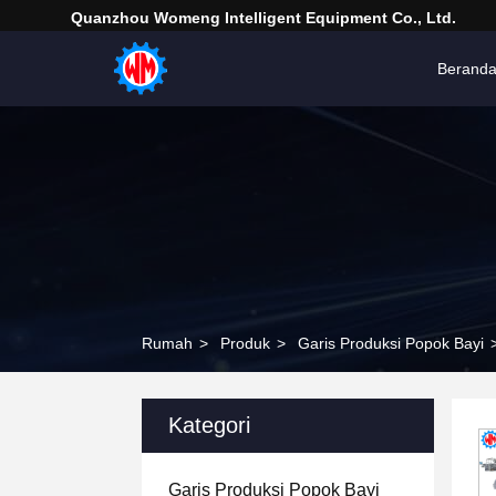
Quanzhou Womeng Intelligent Equipment Co., Ltd.
Berand
Rumah
>
Produk
>
Garis Produksi Popok Bayi
Kategori
Garis Produksi Popok Bayi