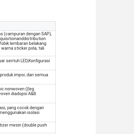
apas (campuran dengan SAP),
quisitionanddistribution
fobik lembaran belakang
warna sticker pola, tali
ar sentuh LED,Konfigurasi
ah produk impor, dan semua
ic nonwoven ((leg
woven diadopsi A&B
.
rasi, yang cocok dengan
 menggunakan isolasi
izer mesin (double push