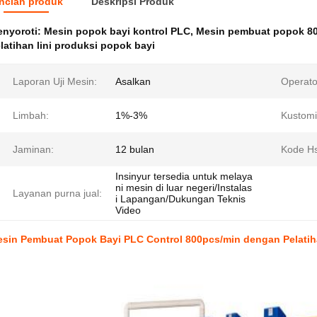
ncian produk
Deskripsi Produk
nyoroti:
Mesin popok bayi kontrol PLC
,
Mesin pembuat popok 80
latihan lini produksi popok bayi
Laporan Uji Mesin:
Asalkan
Operato
Limbah:
1%-3%
Kustomi
Jaminan:
12 bulan
Kode Hs
Insinyur tersedia untuk melaya
ni mesin di luar negeri/Instalas
Layanan purna jual:
i Lapangan/Dukungan Teknis
Video
sin Pembuat Popok Bayi PLC Control 800pcs/min dengan Pelatiha