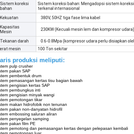
Sistem koreksi
Sistem koreksi bahan: Mengadopsi sistem korek
bahan
terkenal internasional
Kekuatan
380V, 50HZ tiga fase lima kabel
Kapasitas
230KW (Kecuali mesin lem dan kompresor udara
Mesin
Tekanan darah
0.6-0.8Mpa (kompresor udara perlu disiapkan ol
erat mesin
100 Ton sekitar
aris produksi meliputi:
stem pulp crusher
stem pakan SAP
stem pembentuk drum
stem pemasangan kertas tisu bagian bawah
stem pengisian kertas SAP
stem pembungkus inti
stem pengisian minyak wangi
stem pemotongan tikar
stem makan hidrofobik non tenunan
stem pakan non-danyatan hidrofil
stem embossing saluran aliran
stem penyegelan samping
stem pakan film PE
stem pemotong dan pemasangan kertas dengan pelepasan kembali
stem pemotongan luar