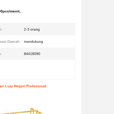
0pcs/menit
,
r:
2-3 orang
sasi Daerah:
mendukung
:
84418090
n Luar Negeri Profesional