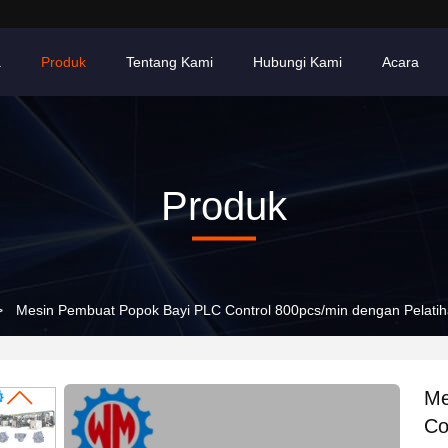
a
Produk
Tentang Kami
Hubungi Kami
Acara
Produk
>
Mesin Pembuat Popok Bayi PLC Control 800pcs/min dengan Pelatiha
Me
Co