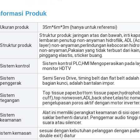
nformasi Produk
Ukuran produk
35m*6m*3m (hanya untuk referensi)
Struktur produk: jaringan atas dan bawah, inti k
lembaran penutup non-anyaman hidrofilik, ADL (Ac
Struktur produk
layer) non-anyaman,perlindungan kebocoran hidro
non-anyaman,Pakaian yang tidak terbuat dari kain, 
pinggang elastis, sticker buang.
Sistem kontrol PLC,HMI Mengoperasikan pada lay
Sistem kontrol
monitor HDTV
Sistem
Semi Servo Drive, timing belt dan flat belt adal
penggerak
bagian kunci, adalah bantalan impor.
Top tissue paper,bottom tissue paper,hydrophob
Sistem
cuff),top nonwoven,ADL,back sheet,elastic non
tegangan
pengelupasan poros aktif dengan motor inverter
Alat ini memiliki perangkat keamanan di sisi ope
Sistem
saklar berhenti darurat. Penggemar audio tinggi
keamanan
suara atau silencer.
sesuai dengan kebutuhan pelanggan dengan pallet
istem kemasan
double exit) diatur