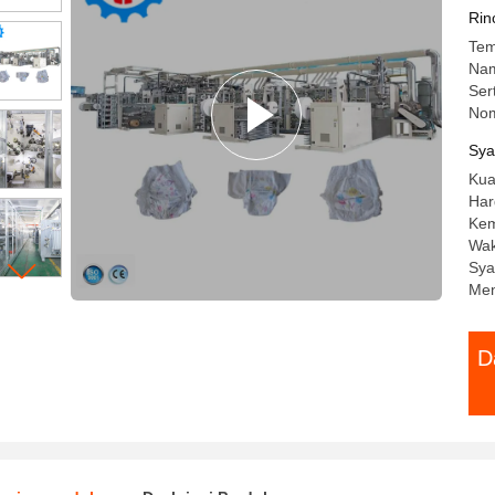
Pe
Rin
Tem
Na
Ser
Nom
Sya
Kua
Har
Kem
Wak
Sya
Men
D