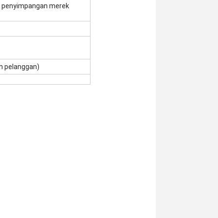
si penyimpangan merek
)
eh pelanggan)