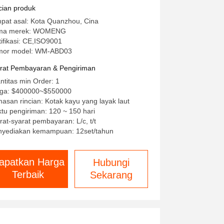
latihan Luar Negeri Profesional
cian produk
pat asal: Kota Quanzhou, Cina
ma merek: WOMENG
tifikasi: CE,ISO9001
or model: WM-ABD03
rat Pembayaran & Pengiriman
ntitas min Order: 1
ga: $400000~$550000
asan rincian: Kotak kayu yang layak laut
tu pengiriman: 120 ~ 150 hari
rat-syarat pembayaran: L/c, t/t
yediakan kemampuan: 12set/tahun
apatkan Harga
Hubungi
Terbaik
Sekarang