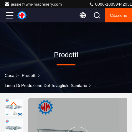
jessie@wm-machinery.com
0086-18859442931
Citazione
Prodotti
Casa
>
Prodotti
>
Linea Di Produzione Del Tovagliolo Sanitario
>
Advanced 1200Pcs/Min Sanitary Pad Production Line
Adjustable Specification CE Certificate