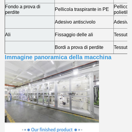
Fondo a prova di
Pellicola
Pellicola traspirante in PE
perdite
polietile
Adesivo antiscivolo
Adesivo 
Ali
Fissaggio delle ali
Tessuto 
Bordi a prova di perdite
Tessuto 
Immagine panoramica della macchina