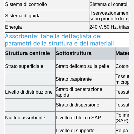
Sistema di controllo
Sistema di controllo
Il servoazionamento (
Sistema di guida
sono prodotti di impor
Energia
240 V, 50 Hz, trifase 
Assorbente: tabella dettagliata dei
parametri della struttura e dei materiali
Struttura centrale
Sottostruttura
Materia
Strato superficiale
Strato delicato sulla pelle
Cotone p
Tessuto 
Strato traspirante
micropo
Strato di penetrazione
Livello di distribuzione
Tessuto 
rapida
Strato di dispersione
Tessuto 
Polimero
Nucleo assorbente
Livello di blocco SAP
(SAP)
Livello di supporto
Polpa di