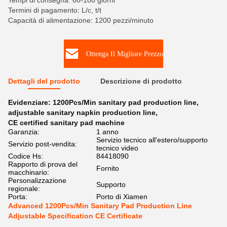
Tempi di consegna: 60-100 giorni
Termini di pagamento: L/c, t/t
Capacità di alimentazione: 1200 pezzi/minuto
Ottenga Il Migliore Prezzo
Dettagli del prodotto
Descrizione di prodotto
Evidenziare:
1200Pcs/Min sanitary pad production line
,
adjustable sanitary napkin production line
,
CE certified sanitary pad machine
Garanzia:
1 anno
Servizio tecnico all'estero/supporto
Servizio post-vendita:
tecnico video
Codice Hs:
84418090
Rapporto di prova del
Fornito
macchinario:
Personalizzazione
Supporto
regionale:
Porta:
Porto di Xiamen
Advanced 1200Pcs/Min Sanitary Pad Production Line
Adjustable Specification CE Certificate