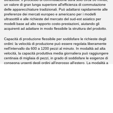
un valore di gran lunga superiore all'efficienza di commutazione
delle apparecchiature tradizionali. Può adattarsi rapidamente alle
preferenze dei mercati europeo e americano per i modelli
ultrasottili e alle richieste del mercato del sud-est asiatico per
modelli base ad alto rapporto costo-prestazioni, aiutando gli
acquirenti ad adattare in modo flessibile la struttura del prodotto.
Capacità di produzione flessibile per soddisfare le richieste degli
ordini: la velocità di produzione può essere regolata liberamente
nell'intervallo da 600 a 1200 pezzi al minuto. In modalità ad alta
velocità, la capacità produttiva media giornaliera può raggiungere
centinaia di migliaia di pezzi, in grado di soddisfare le esigenze di
consegna urgenti degli ordini all'ingrosso all'estero. La modalità a
bassa velocità supporta la produzione di prova in piccoli lotti a
partire da 5.000 pezzi, facilitando gli acquirenti a testare formule
e modelli di prodotto per mercati emergenti come Africa e
America Latina. Dopo aver verificato l'accettazione, possono
espandere la capacità produttiva e ridurre il rischio di scorte in
eccesso.
Di:
Installazione e formazione della linea di produzione di
assorbenti igienici