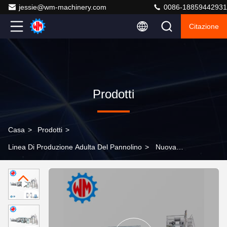
jessie@wm-machinery.com
0086-18859442931
Citazione
Prodotti
Casa
>
Prodotti
>
Linea Di Produzione Adulta Del Pannolino
>
Nuova
tecnologia 400 pezzi/min Macchina per la produzione di
pannolini per adulti Tipo 2026