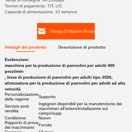
Tempi di consegna: 90-150days
Termini di pagamento: T/T, L/C
Capacità di alimentazione: 10 set/anno
Ottenga Il Migliore Prezzo
Dettagli del prodotto
Descrizione di prodotto
Evidenziare:
macchina per la produzione di pannolini per adulti 400
pezzi/min
,
linea di produzione di pannolini per adulti tipo 2026
,
attrezzatura per la produzione di pannolini per adulti ad alta
velocità
Personalizzazione
Supporto
della regione:
Ingegneri disponibili per la manutenzione dei
Servizio post-
macchinari all'estero/installazione sul
vendita:
campo/supp
Condizione:
Nuovo
Rapporto di prova
Fornito
del macchinario: