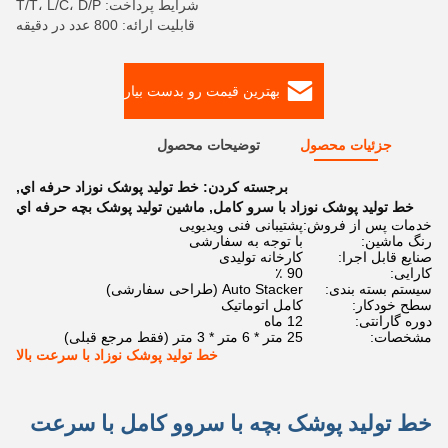
شرایط پرداخت: T/T، L/C، D/P
قابلیت ارائه: 800 عدد در دقیقه
بهترین قیمت رو بدست بیار
جزئیات محصول
توضیحات محصول
برجسته کردن:
خط توليد پوشک نوزاد حرفه اي
,
خط توليد پوشک نوزاد با سرو کامل
,
ماشين توليد پوشک بچه حرفه اي
خدمات پس از فروش:
پشتیبانی فنی ویدیویی
رنگ ماشین:
با توجه به سفارشی
صنایع قابل اجرا:
کارخانه تولیدی
کارایی:
90 ٪
سیستم بسته بندی:
Auto Stacker (طراحی سفارشی)
سطح خودکار:
کامل اتوماتیک
دوره گارانتی:
12 ماه
مشخصات:
25 متر * 6 متر * 3 متر (فقط مرجع قبلی)
خط تولید پوشک نوزاد با سرعت بالا
خط تولید پوشک بچه با سروو کامل با سرعت