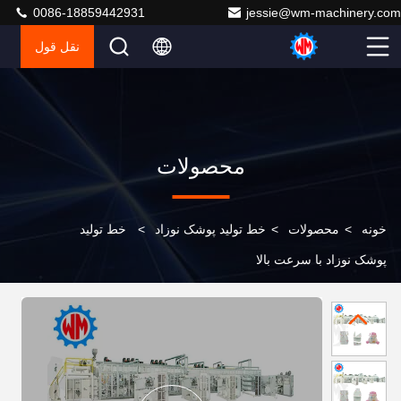
0086-18859442931
jessie@wm-machinery.com
نقل قول
محصولات
خونه
>
محصولات
>
خط تولید پوشک نوزاد
>
خط تولید
پوشک نوزاد با سرعت بالا