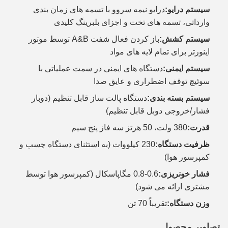
سیستم درایو:
درایو نیمه سروو با تسمه های زمان بندی
وارداتی، تسمه های تخت و اجزای بلبرینگ کلیدی
سیستم کشش:
باز کردن فعال شفت A&B توسط موتور
اینورتر برای تمام لایه های مواد
سیستم ایمنی:
دستگاه های ایمنی در سمت عملیاتی با
سوئیچ توقف اضطراری و عایق صدا
سیستم بسته بندی:
دستگاه پالت ساز قابل تنظیم (دوبار
فشار/خروجی دوبل قابل تنظیم)
قدرت:
380 ولت، 50 هرتز سه فاز پنج سیم
ظرفیت دستگاه:
230 کیلووات (به استثنای دستگاه چسب و
کمپرسور هوا)
فشار خونریزی:
0.6-0.8 مگاپاسکال (کمپرسور هوا توسط
مشتری ارائه می شود)
وزن دستگاه:
تقریباً 70 تن
تصاویر محصول