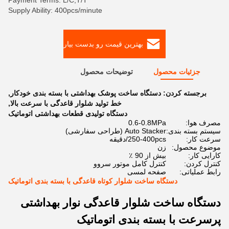
Payment Terms: L/C,T/T
Supply Ability: 400pcs/minute
بهترین قیمت رو بدست بیار
جزئیات محصول
توضیحات محصول
برجسته کردن:
دستگاه ساخت پوشک بهداشتی با بسته بندی خودکار
,
خط تولید شلوار قاعدگی با سرعت بالا
,
دستگاه تولیدی قطعات بهداشتی اتوماتیک
مصرف هوا:
0.6-0.8MPa
سیستم بسته بندی:
Auto Stacker (طراحی سفارشی)
سرعت کار:
250-400pcs/دقیقه
موضوع محصول:
زن
کارایی کار:
بیش از 90 ٪
کنترل کردن:
کنترل کامل موتور سروو
رابط عملیاتی:
صفحه لمسی
دستگاه ساخت شلوار کوتاه قاعدگی با بسته بندی اتوماتیک
دستگاه ساخت شلوار قاعدگی نوار بهداشتی
پرسرعت با بسته بندی اتوماتیک