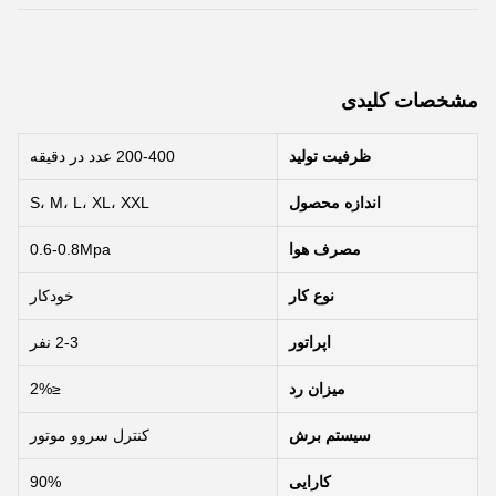
مشخصات کلیدی
ظرفیت تولید
200-400 عدد در دقیقه
اندازه محصول
S، M، L، XL، XXL
مصرف هوا
0.6-0.8Mpa
نوع کار
خودکار
اپراتور
2-3 نفر
میزان رد
≤2%
سیستم برش
کنترل سروو موتور
کارایی
90%