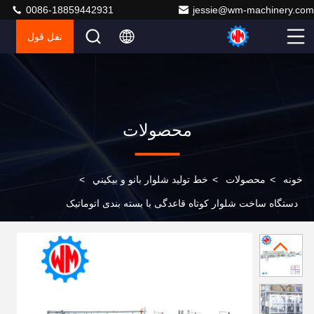
0086-18859442931
jessie@wm-machinery.com
نقل قول
محصولات
خونه
>
محصولات
>
خط توليد شلوار بانو و بيكيني
>
دستگاه ساخت شلوار کوتاه قاعدگی با بسته بندی اتوماتیک