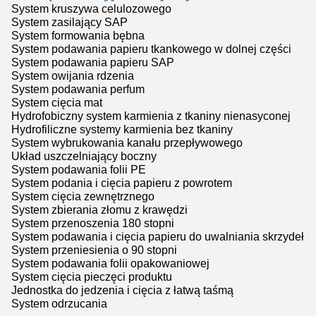
System kruszywa celulozowego
System zasilający SAP
System formowania bębna
System podawania papieru tkankowego w dolnej części
System podawania papieru SAP
System owijania rdzenia
System podawania perfum
System cięcia mat
Hydrofobiczny system karmienia z tkaniny nienasyconej
Hydrofiliczne systemy karmienia bez tkaniny
System wybrukowania kanału przepływowego
Układ uszczelniający boczny
System podawania folii PE
System podania i cięcia papieru z powrotem
System cięcia zewnętrznego
System zbierania złomu z krawędzi
System przenoszenia 180 stopni
System podawania i cięcia papieru do uwalniania skrzydeł
System przeniesienia o 90 stopni
System podawania folii opakowaniowej
System cięcia pieczęci produktu
Jednostka do jedzenia i cięcia z łatwą taśmą
System odrzucania