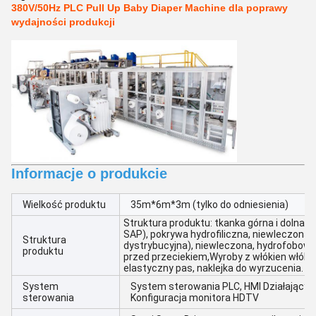
380V/50Hz PLC Pull Up Baby Diaper Machine dla poprawy
wydajności produkcji
Informacje o produkcie
Wielkość produktu
35m*6m*3m (tylko do odniesienia)
Struktura produktu: tkanka górna i dolna,
SAP), pokrywa hydrofiliczna, niewleczona
Struktura
dystrybucyjna), niewleczona, hydrofobowa
produktu
przed przeciekiem,Wyroby z włókien włóki
elastyczny pas, naklejka do wyrzucenia.
System
System sterowania PLC, HMI Działający 
sterowania
Konfiguracja monitora HDTV