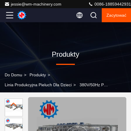
jessie@wm-machinery.com
0086-18859442931
Zacytować
Produkty
Do Domu
>
Produkty
>
Linia Produkcyjna Pieluch Dla Dzieci
>
380V/50Hz PLC
Pull Up Baby Diaper Machine dla poprawy wydajności
produkcji