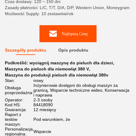
Czas dostawy: 120 ~ 150 dni
Zasady płatności: L/C, T/T, D/A, D/P, Western Union, Moneygram
Możliwość Supply: 10 zestawów/rok
Najlepszą Cenę
Szczegóły produktu
Opis produktu
Podkreślić:
wyciągnij maszynę do pieluch dla dzieci
,
Maszyna do pieluch dla niemowląt 380 V
,
Maszyna do produkcji pieluch dla niemowląt 380v
Stan:
nowy
Inżynierowie dostępni do obsługi maszyn za
Obsługa
granicą, Wsparcie techniczne wideo, Konserwacja
posprzedażna:
i naprawa
Operator:
2-3 osoby
Kod HS:
84418090
Gwarancja:
12 miesięcy
Raport z
testów
Pod warunkiem, że
maszyn:
Personalizacja
Wsparcie
regionalna: