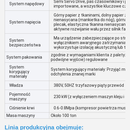
Semi Servo Drive, pas czasownikowy i pas
System napędowy
importowane, a wszystkie kluczowe częś
Górny papier z tkaninami, dolny papier z
nienasycana (mankietka do nóg), górna t
System napięcia
plecak, elastyczna tkanina nienasycana s
aktywne rozwijanie wału przez silnik falo
Ma urządzenie zabezpieczające po stron
System
wyłącznikiem awaryjnego zatrzymania. W
bezpieczeństwa
wykorzystuje izolację akustyczną lub tłu
zgodnie z wymaganiami klienta z paletyz
System pakowania
podwójne wyjście) regulowane
System
System korygujący materiały: Przyjąć mi
korygujący
odchylenia znanej marki
materiały
Władza
380V, 50HZ trzyfazowy piąty przewód
Pojemność
230 kW (z wyłączeniem maszyn kleju i sp
maszyny
Ciśnienie krwi
0.6-0.8Mpa (kompresor powietrza musi b
Masa maszyny
Około 100 ton
Linia produkcyjna obejmuje: