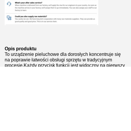
Opis produktu
To urządzenie pieluchowe dla dorosłych koncentruje się
na poprawie łatwości obsługi sprzętu w tradycyjnym
procesie.Każdy przycisk funkcji jest widoczny na pierwszy
rzut okaOprogramowanie ma funkcję pamięci parametrów i
odzyskiwania z jednym kliknięciem,i parametry
produkcyjne różnych specyfikacji mogą być
przechowywane z wyprzedzeniem, i mogą być szybko
wywoływane podczas przełączania zadań produkcyjnych,
znacznie zmniejszając czas debugowania i
prawdopodobieństwo błędnej pracy.
Tags:
Linia produkcyjna pieluch dla niemowląt