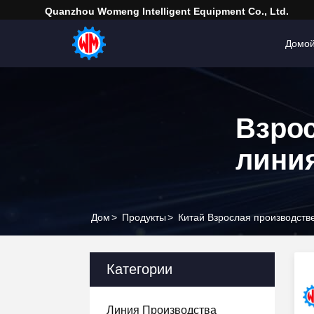
Quanzhou Womeng Intelligent Equipment Co., Ltd.
Домо
Взро
лини
Дом
>
Продукты
>
Китай Взрослая производств
Категории
Линия Производства