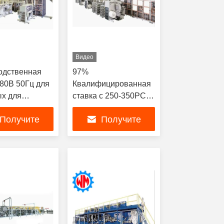
Видео
одственная
97%
80В 50Гц для
Квалифицированная
ых для
ставка с 250-350PCS
ьной
/ Min Adult Diaper
Получите
Получите
тации с
Making Machine
 демонтажем и
Производственная
ую лучшую
самую лучшую
й
линия
цену
цену