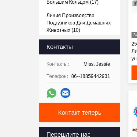
Большим Кольцом
(17)
Линия Производства
Подгузников Для Домашних
Животных
(10)
В
Лейди Брюки И Линия
25
Контакты
Производства Бикини
(14)
Ли
ун
Контакты:
Miss. Jessie
Машина Для Упаковки
по
Подгузников
(11)
вз
Телефон:
86--18859442931
эр
Underpad Делая Машину
уд
(27)
по
пр
Производственная Линия
Контакт теперь
Для Подтяжек Для Трусов
(15)
Перешлите нас