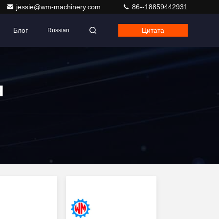
jessie@wm-machinery.com
86--18859442931
Блог
Цитата
Russian
я