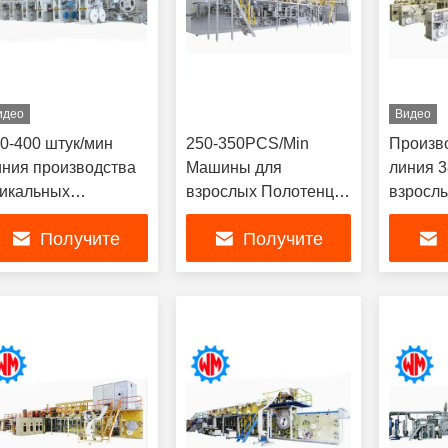
идео
Видео
0-400 штук/мин
250-350PCS/Min
Произв
ния производства
Машины для
линия 3
икальных
взрослых Полотенца
взросл
дгузников для
Производственная
длител
Получите
Получите
рослых для
линия Быстрая и
эксплуа
гономичных и
инновационная для
легким
самую лучшую
самую лучшую
сам
обных для
различных форм и
замено
льзователя
функций
одуктов
цену
цену