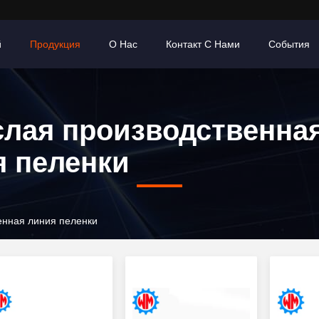
й
Продукция
О Нас
Контакт С Нами
События
слая производственна
я пеленки
енная линия пеленки