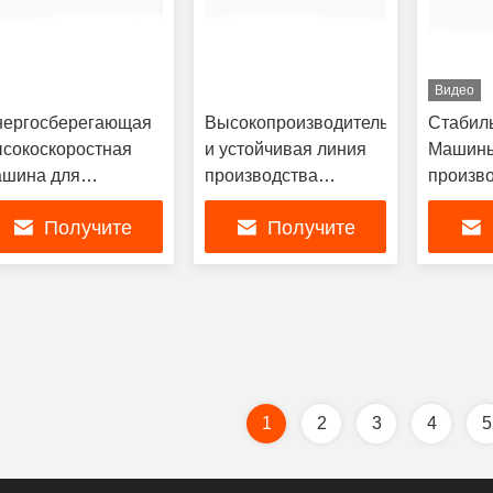
Видео
нергосберегающая
Высокопроизводительная
Стабил
сокоскоростная
и устойчивая линия
Машины
ашина для
производства
произв
оизводства
подгузников для
подгузн
Получите
Получите
дгузников для
взрослых для
взросл
рослых с
экономии энергии и
Высоко
самую лучшую
самую лучшую
сам
тановленной
производства затрат
обработ
щностью 400 кВт и
точное
7%
в режи
цену
цену
валифицированной
времен
оростью
1
2
3
4
5