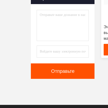
Э
вы
м
пр
по
вз
ус
мо
Отправьте
9
к
ск