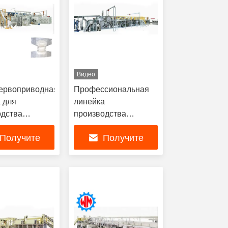
Видео
ервоприводная
Профессиональная
 для
линейка
одства
производства
иков для
подгузников для
Получите
Получите
х, 350 шт/
взрослых для разных
страя смена
размеров и дизайнов
ую лучшую
самую лучшую
ких
икаций
цену
цену