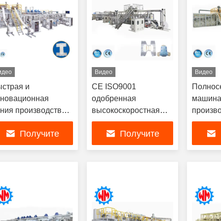
идео
Видео
Видео
страя и
CE ISO9001
Полнос
новационная
одобренная
машина
ния производства
высокоскоростная
произв
дгузников для
линия производства
подгузн
Получите
Получите
рослых различных
подгузников для
взрослы
рм и функций
взрослых с образцом
мин, бы
самую лучшую
самую лучшую
сам
для отправки
несколь
специф
цену
цену