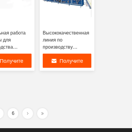
ьная работа
Высококачественная
 для
линия по
одства
производству
иков для
подгузников для
Получите
Получите
ых
взрослых с полным
скоростная
сервоустройством
ую лучшую
самую лучшую
ка данных и
 планирование
ме реального
цену
цену
и
6