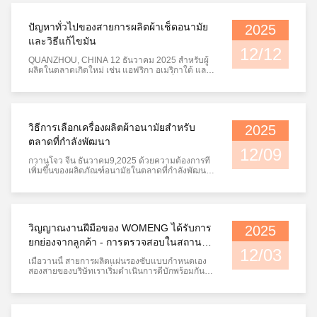
สายการผลิตที่เหมาะสม ควบคุมคุณภาพผลิตภัณฑ์
และเพิ่มประสิทธิภาพในการดำเนินงาน การผลิต...
ปัญหาทั่วไปของสายการผลิตผ้าเช็ดอนามัย
2025
และวิธีแก้ไขมัน
12/12
QUANZHOU, CHINA 12 ธันวาคม 2025 สำหรับผู้
ผลิตในตลาดเกิดใหม่ เช่น แอฟริกา อเมริกาใต้ และ
เอเชียตะวันออกเฉียงใต้ การดำเนินงานที่เสถียรของ
สายการผลิตผ้าอนามัยมีความเกี่ยวข้องโดยตรงกับ
ประสิทธิภาพการผลิตและคุณภาพของผลิตภัณฑ์
อย่างไรก็ตาม เนื่องจากปัจจัยต่างๆ เช่น แหล่งจ่าย
ไฟในท้องถิ่นที่ไม่เสถียร คุณภาพวัต...
วิธีการเลือกเครื่องผลิตผ้าอนามัยสําหรับ
2025
ตลาดที่กําลังพัฒนา
12/09
กวานโจว จีน ธันวาคม9,2025 ด้วยความต้องการที่
เพิ่มขึ้นของผลิตภัณฑ์อนามัยในตลาดที่กําลังพัฒนา
เช่นแอฟริกา อเมริกาใต้ และเอเชียตะวันออกเฉียงใต้
ผู้ประกอบการและผู้ผลิตในท้องถิ่นเพิ่มมากขึ้น กําลัง
หันมาสนใจอุตสาหกรรมผลิตผ้าอนามัยอย่างไร
ก็ตาม การเลือกที่เหมาะสมเครื่องทําผ้าเช็ดอนามัยที่
สอดคล้องกับสภาพแวดล้...
วิญญาณงานฝีมือของ WOMENG ได้รับการ
2025
ยกย่องจากลูกค้า - การตรวจสอบในสถานที่
12/03
ของสายการผลิต Underpad ของเรา
เมื่อวานนี้ สายการผลิตแผ่นรองซับแบบกำหนดเอง
สองสายของบริษัทเราเริ่มดำเนินการดีบักพร้อมกัน
และตัวแทนลูกค้าจากฝ่ายคู่สัญญาได้เดินทางมายัง
โรงงานเพื่อทำการตรวจสอบ ณ สถานที่จริง ภายใต้
การเป็นพยานของลูกค้าอย่างเต็มที่ วิศวกรของเรา
ด้วยเทคโนโลยีที่เชี่ยวชาญและประณีตของพวกเขา