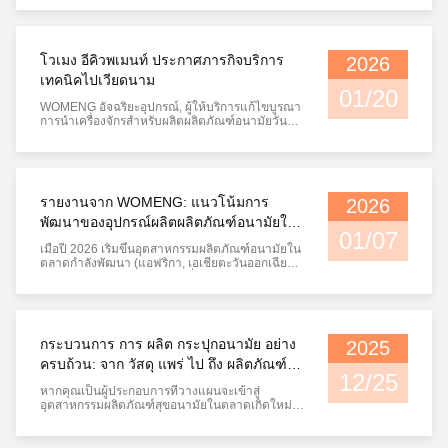
มากกว่า 10 ปี ประกาศในวันนี้ว่าจะเข้าร่วมใน
นิทรรศการมืออาชีพที่กำลังจะมีขึ้นในเมืองหนานจิง
ตั้งแต่1 กุมภาพันธ์ถึง 7 กุมภาพันธ์พ.ศ. 2569
นิทรรศการจะจัดขึ้นที่ศูนย์แสดงสิน...
โวเมง อีคิวพเมนท์ ประกาศภารกิจบริการ
2026
เทคนิคไปเวียดนาม
01/20
WOMENG อัจฉริยะอุปกรณ์, ผู้ให้บริการแก้ไขบูรณา
การนําเครื่องจักรสําหรับผลิตผลิตภัณฑ์อนามัยวันนี้
ได้ประกาศให้บริการเทคนิคภารกิจไปเวียดนามทีม
งานเชี่ยวชาญ รวมถึงวิศวกรผู้อํานวยการผู้อํานวย
การ1 กุมภาพันธ์ - 7 กุมภาพันธ์ 2025, เพื่อให้ลูกค้า
และพันธมิตรที่เป็นไปได้กับการวางแผนโรงงานมือ
ถือและบริการสนับสนุนท...
รายงานจาก WOMENG: แนวโน้มการ
2026
พัฒนาของอุปกรณ์ผลิตผลิตภัณฑ์อนามัยใน
01/07
ตลาดใหม่ 2026
เมื่อปี 2026 เริ่มขึ้นอุตสาหกรรมผลิตภัณฑ์อนามัยใน
ตลาดกําลังพัฒนา (แอฟริกา, เอเชียตะวันออกเฉียง
ใต้, อเมริกาใต้) กําลังมีการเปลี่ยนแปลงและการ
พัฒนาความต้องการของผู้บริโภค กําลังขับเคลื่อน
การเปลี่ยนแปลงอย่างลึกซึ้งในตลาดอุปกรณ์ผลิต.
จากการวิจัยในอุตสาหกรรมทั่วโลก และ
ประสบการณ์ในพื้นที่ในตลาดที่กําลังพัฒ...
กระบวนการ การ ผลิต กระปุกอนามัย อย่าง
2025
ครบถ้วน: จาก วัสดุ แพร่ ไป ถึง ผลิตภัณฑ์
12/25
สิ้น
หากคุณเป็นผู้ประกอบการที่วางแผนจะเข้าสู่
อุตสาหกรรมผลิตภัณฑ์สุขอนามัยในตลาดเกิดใหม่
เช่น แอฟริกา อเมริกาใต้ หรือเอเชียตะวันออกเฉียง
ใต้ การทำความเข้าใจกระบวนการผลิตผ้าอนามัย
แบบครบวงจรเป็นสิ่งสำคัญ ซึ่งจะช่วยให้คุณเลือก