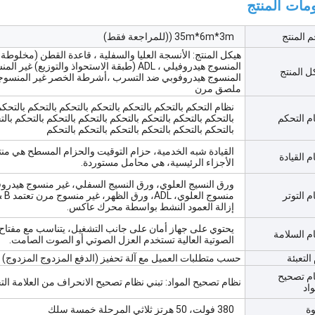
مات المنتج
 المنتج
35m*6m*3m ((للمراجعة فقط)
المنسوج هيدروفيلي ، ADL (طبقة الاستحواذ والتوزي
ل المنتج
المنسوج هيدروفوبي ضد التسرب ،أشرطة الخصر غير المن
ملصق مرن
نظام التحكم بالتحكم بالتحكم بالتحكم بالتحكم بالتحكم بالتحكم
م التحكم
بالتحكم بالتحكم بالتحكم بالتحكم بالتحكم بالتحكم بالتحكم بال
بالتحكم بالتحكم بالتحكم بالتحكم بالتحكم بالتحكم
القيادة شبه الخدمية، حزام التوقيت والحزام المسطح هي من
م القيادة
الأجزاء الرئيسية، هي محامل مستوردة.
ورق النسيج العلوي، ورق النسيج السفلي، غير منسوج هيدروف
م التوتر
منسوج العلوي، ADL، ورق الظهر، غير منسوج مرن تعتمد A & B
إزالة العمود النشط بواسطة محرك عاكس.
يحتوي على جهاز أمان على جانب التشغيل، يتناسب مع مفتاح
م السلامة
الصوتية العالية تستخدم العزل الصوتي أو الصوت الصامت.
التعبئة
حسب متطلبات العميل مع آلة تحفيز (الدفع المزدوج المزدوج) ق
م تصحيح
نظام تصحيح المواد: تبني نظام تصحيح الانحراف من العلامة التج
واد
وة
380 فولت، 50 هرتز ثلاثي المرحلة خمسة سلك