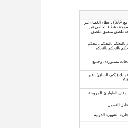
هيكل المنتج: الأنسجة العليا والسفلية ، قاعدة القطن (مخلوطة مع SAP) ، غطاء الغطاء غير
ع) غير المنسوجة ، غطاء الخلفي غير
سوجةملصق ملصق ملصق
 بالتحكم بالتحكم بالتحكم
تحكم بالتحكم بالتحكم
تجات مستوردة، وجميع
وبيك ((كف الساق) ، غير
 وقف الطوارئ. المروحة
ابل للتعديل
ارية الشهيرة الدولية