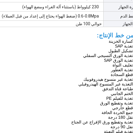
ة الجهاز
230 كيلوواط (باستثناء آلة الغراء ومضغ الهواء)
 الدم
0.6-0.8Mpa (ضغط الهواء يحتاج إلى إعداد من قبل العملاء)
لجهاز
حوالي 100 طن
ن خط الإنتاج:
سارة الخزينة
ذية SAP
تشكيل الطبول
تغذية الورق النسيجي السفلي
ذية الورق SAP
غليف النواة
غذية العطور
قطع السجادة
تغذية غير منسوج هيدروفوبيك
لتغذية غير المنسوج الهيدروفيلي
باعة قناة التدفق
لختم الجانبي
ذية للفيلم PE
غذية وتقطيع الورق
قطع خارجي
مع الخردة الحافة
18 درجة
غذية وتقطيع ورق الإفراج عن الجناح
90 درجة
غذية فيلم التعبئة