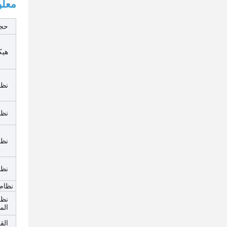
معلو
حجم
هيك
نظا
نظا
نظا
نظا
نظام 
نظا
الم
الق