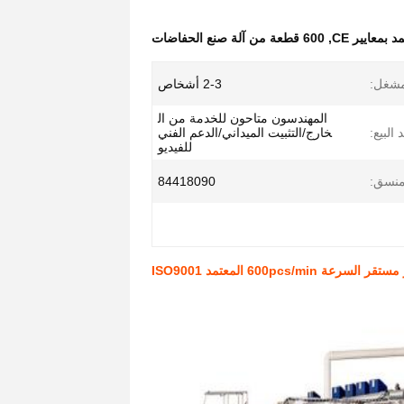
بمعايير CE
,
600 قطعة من آلة صنع الحفاضات
مشغل:
2-3 أشخاص
المهندسون متاحون للخدمة من ال
البيع:
خارج/التثبيت الميداني/الدعم الفني
للفيديو
منسق:
84418090
600pc المعتمد ISO9001