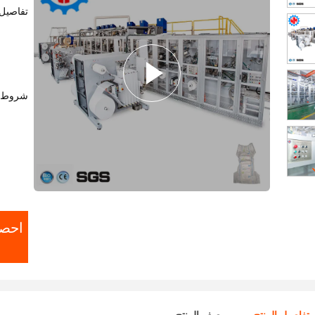
تفاصيل 
شروط ا
احص