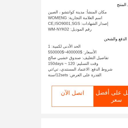
600pcs/min المعتمد ISO9001
المنتج
مكان المنشأ: مدينة كوانتشو ، الصين
اسم العلامة التجارية: WOMENG
إصدار الشهادات: CE,ISO9001,SGS
رقم الموديل: WM-NYK02
لدفع والشحن
الحد الأدنى لكمية: 1
الأسعار: $400000~$550000
تفاصيل التغليف: صندوق خشبي صالح
وقت التسليم: 120 ~ 150days
شروط الدفع: الاعتماد المستندي، تي/تي
القدرة على العرض: 12sets/سنة
ل على أفضل
اتصل الآن
سعر