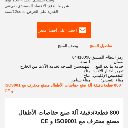
وقت التسليم: 120 ~ 150 يوما
شروط الدفع: الاعتماد المستندي، تي/تي
القدرة على العرض: 12sets/سنة
احصل على أفضل سعر
تفاصيل المنتج
وصف المنتج
رمز النظام المنسق:
84418090
ضمان:
1 سنة
خدمة ما بعد البيع:
المهندسين المتاحة لخدمة الآلات من الخارج
تقرير اختبار الآلات:
متاح
التخصيص الإقليمي:
متاح
ميناء التصدير:
ميناء شيامن
800 قطعة/دقيقة آلة صنع حفاضات الأطفال مصنع محترف مع ISO9001
و CE
800 قطعة/دقيقة آلة صنع حفاضات الأطفال
مصنع محترف مع ISO9001 و CE