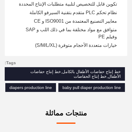
تكوين قابل للتخصيص لتلبية متطلبات الإنتاج المحددة
نظام تحكم PLC متقدم بتقنية السيرفو الكاملة
معايير التصنيع المعتمدة من ISO9001 و CE
متوافق مع مواد مختلفة بما في ذلك اللب و SAP
وفيلم PE
خيارات متعددة الأحجام متوفرة (S/M/L/XL)
Tags:
خط إنتاج حفاضات الأطفال بالكامل,خط إنتاج حفاضات
الأطفال,خط إنتاج الحفاضات
diapers production line
baby pull diaper production line
منتجات مماثلة