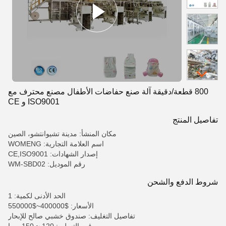
800 قطعة/دقيقة آلة صنع حفاضات الأطفال مصنع محترف مع
ISO9001 و CE
تفاصيل المنتج
مكان المنشأ: مدينة تشيوانتشو، الصين
اسم العلامة التجارية: WOMENG
إصدار الشهادات: CE,ISO9001
رقم الموديل: WM-SBD02
شروط الدفع والشحن
الحد الأدنى لكمية: 1
الأسعار: $400000~$550000
تفاصيل التغليف: صندوق خشبي صالح للإبحار