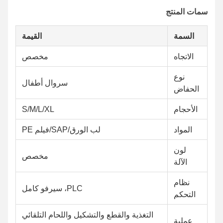
سمات المنتج
السمة
القيمة
الاتجاه
مخصص
نوع
سروال أطفال
الحفاض
الأحجام
S/M/L/XL
المواد
لب الورق/SAP/فيلم PE
لون
مخصص
الآلة
نظام
PLC، سيرفو كامل
التحكم
التغذية والقطع والتشكيل واللحام التلقائي
عملية