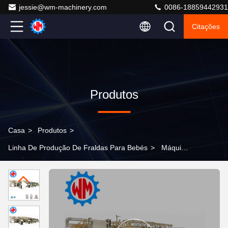
jessie@wm-machinery.com
0086-18859442931
Citações
Produtos
Casa
>
Produtos
>
Linha De Produção De Fraldas Para Bebés
>
Máquina
de Fazer Fraldas para Bebês 800pcs/min Fábrica
Profissional com ISO9001 e CE