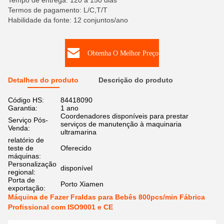
Tempo de entrega: 120 a 150 dias
Termos de pagamento: L/C,T/T
Habilidade da fonte: 12 conjuntos/ano
Obtenha O Melhor Preço
Detalhes do produto
Descrição do produto
Código HS:
84418090
Garantia:
1 ano
Coordenadores disponíveis para prestar
Serviço Pós-
serviços de manutenção à maquinaria
Venda:
ultramarina
relatório de
teste de
Oferecido
máquinas:
Personalização
disponível
regional:
Porta de
Porto Xiamen
exportação:
Máquina de Fazer Fraldas para Bebês 800pcs/min Fábrica
Profissional com ISO9001 e CE