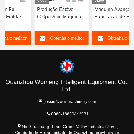
Vídeo
Vídeo
ign Full
Produção Estável
Máquina Avançad
bê Fraldas de
600pcs/min Máquina
Fabricação de Fra
ão Máquina
de Fabricação de
para Bebês com
dade estável
Fraldas para Bebês
Controle Servo
enha o melhor
Obtenha o melhor
Obtenha o me
in CE
Regionalmente
Completo CE com
Personalizável
Amostra a Ser En
preço
preço
preço
Quanzhou Womeng Intelligent Equipment Co.,
Ltd.
jessie@wm-machinery.com
0086-18859442931
No.9 Taichung Road, Green Valley Industrial Zone,
Condado de Hui'an, cidade de Quanzhou, província de