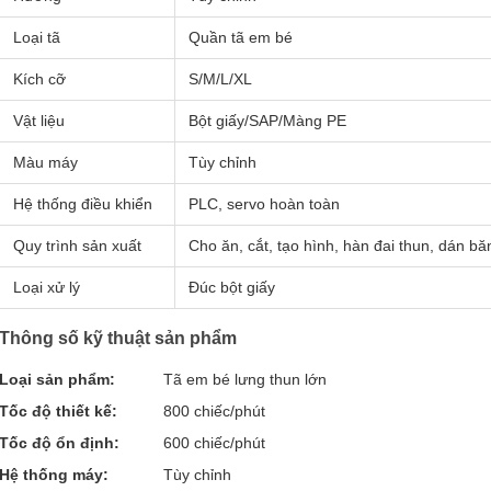
Loại tã
Quần tã em bé
Kích cỡ
S/M/L/XL
Vật liệu
Bột giấy/SAP/Màng PE
Màu máy
Tùy chỉnh
Hệ thống điều khiển
PLC, servo hoàn toàn
Quy trình sản xuất
Cho ăn, cắt, tạo hình, hàn đai thun, dán b
Loại xử lý
Đúc bột giấy
Thông số kỹ thuật sản phẩm
Loại sản phẩm:
Tã em bé lưng thun lớn
Tốc độ thiết kế:
800 chiếc/phút
Tốc độ ổn định:
600 chiếc/phút
Hệ thống máy:
Tùy chỉnh