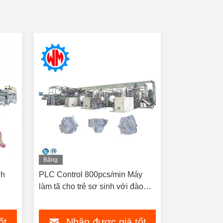
Băng
Băng
hình
hình
nh
PLC Control 800pcs/min Máy
Dòng sản xuấ
làm tã cho trẻ sơ sinh với đào
hiệu suất ca
tạo chuyên nghiệp ở nước ngoài
và hiệu quả 
ốt
Nhận được giá tốt
Nhậ