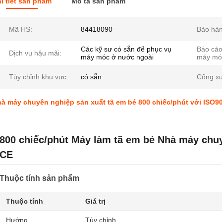
i tiết sản phẩm
Mô tả sản phẩm
Mã HS:
84418090
Bảo hàn
Các kỹ sư có sẵn để phục vụ
Báo cáo
Dịch vụ hậu mãi:
máy móc ở nước ngoài
máy mó
Tùy chỉnh khu vực:
có sẵn
Cổng xu
à máy chuyên nghiệp sản xuất tã em bé 800 chiếc/phút với ISO9
800 chiếc/phút Máy làm tã em bé Nhà máy chu
CE
Thuộc tính sản phẩm
Thuộc tính
Giá trị
Hướng
Tùy chỉnh