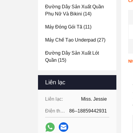
Ch
Đường Dây Sản Xuất Quần
Phụ Nữ Và Bikini
(14)
Máy Đóng Gói Tã
(11)
Máy Chế Tạo Underpad
(27)
Đường Dây Sản Xuất Lót
Quần
(15)
Nh
Liên lạc
Liên lạc:
Miss. Jessie
Điện thoại:
86--18859442931