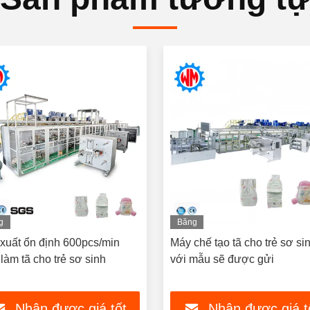
g
Băng
h
hình
xuất ổn định 600pcs/min
Máy chế tạo tã cho trẻ sơ si
làm tã cho trẻ sơ sinh
với mẫu sẽ được gửi
Nhận được giá tốt
Nhận được giá t