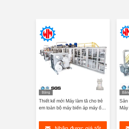
Băng
Băn
hình
hìn
tã trẻ em
Thiết kế mới Máy làm tã cho trẻ
Sản 
ế tạo thông
em toàn bộ máy biến áp máy ổn
Máy 
định tốc độ 600pcs/min CE
ISO9001
 giá tốt
Nhận được giá tốt