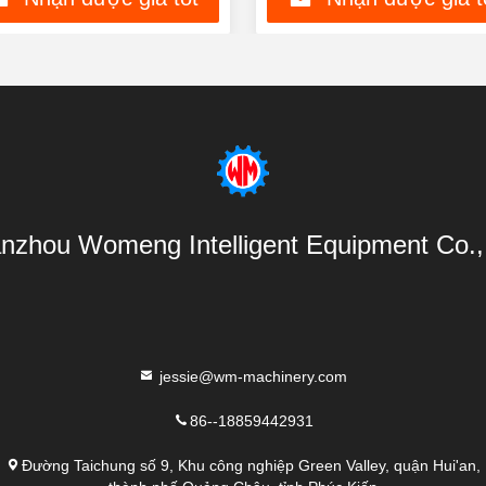
nhất
nhất
nzhou Womeng Intelligent Equipment Co., 
jessie@wm-machinery.com
86--18859442931
Đường Taichung số 9, Khu công nghiệp Green Valley, quận Hui'an,