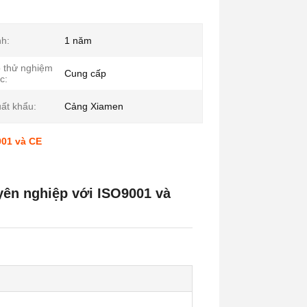
h:
1 năm
 thử nghiệm
Cung cấp
c:
ất khẩu:
Cảng Xiamen
001 và CE
yên nghiệp với ISO9001 và