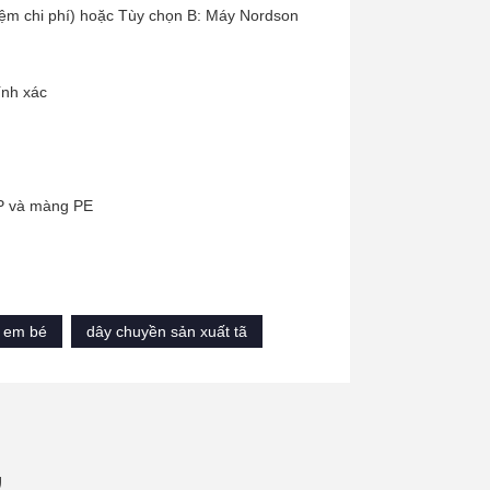
iệm chi phí) hoặc Tùy chọn B: Máy Nordson
ính xác
AP và màng PE
o em bé
dây chuyền sản xuất tã
ự