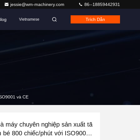
jessie@wm-machinery.com
86--18859442931
log
Trích Dẫn
Vietnamese
 ISO9001 và CE
à máy chuyên nghiệp sản xuất tã
 bé 800 chiếc/phút với ISO9001