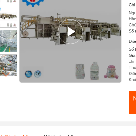
và
Chi
Ngu
Hà
Chứ
Số 
Điề
Số 
Giá
chi
Thờ
Điề
Khả