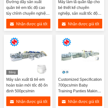
Đường dây sản xuất
Máy làm tã quần tập cho
quần trẻ em tốc độ cao
bé thiết kế chuyên
tùy chỉnh chuyên nghiệp
nghiệp, sản xuất tốc độ
35m * 6m * 3m
cao với đóng gói
Nhận được giá tốt
Nhận được giá tốt
nhất
nhất
Băng
hình
Máy sản xuất tã trẻ em
Customized Specification
hoàn toàn mới tốc độ ổn
700pcs/min Baby
định 500pcs/min
Training Panties Making
Machine Stable Work
Nhận được giá tốt
Nhận được giá tốt