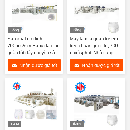
Băng
Băng
hình
hình
Sản xuất ổn định
Máy làm tã quần trẻ em
700pcs/min Baby đào tạo
tiêu chuẩn quốc tế, 700
quần lót dây chuyền sản
chiếc/phút, Nhà cung cấp
xuất ISO9001 nhà máy
CE ISO
Nhận được giá tốt
Nhận được giá tốt
nhất
nhất
Băng
Băng
hình
hình