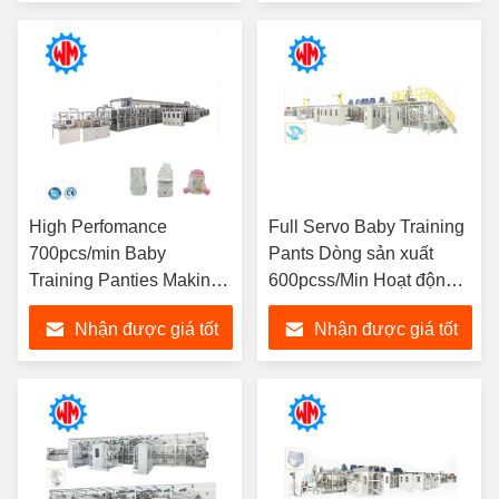
nhất
nhất
High Perfomance
Full Servo Baby Training
700pcs/min Baby
Pants Dòng sản xuất
Training Panties Making
600pcss/Min Hoạt động
Machine CE ISO9001
thông minh Thiết bị tã trẻ
Nhận được giá tốt
Nhận được giá tốt
Certificate
em
nhất
nhất