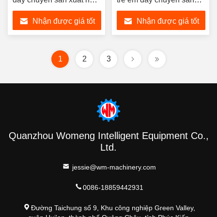
động thông minh chuyên
xuất thông minh hoạt
Nhận được giá tốt
Nhận được giá tốt
nghiệp
động dễ dàng
nhất
nhất
1
2
3
Quanzhou Womeng Intelligent Equipment Co.,
Ltd.
jessie@wm-machinery.com
0086-18859442931
Đường Taichung số 9, Khu công nghiệp Green Valley,