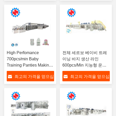
시오
시오
High Perfomance
전체 세르보 베이비 트레
700pcs/min Baby
이닝 바지 생산 라인
Training Panties Making
600pcs/Min 지능형 운영
Machine CE ISO9001
베이비 기저귀 장비
최고의 가격을 얻으십
최고의 가격을 얻으십
Certificate
시오
시오