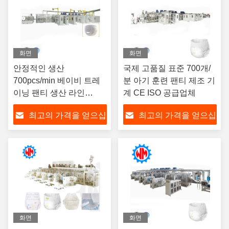
화면
화면
안정적인 생산
국제 고품질 표준 700개/
700pcs/min 베이비 트레
분 아기 훈련 팬티 제조 기
이닝 팬티 생산 라인
계 CE ISO 공급업체
ISO9001 공장
최고의 가격을 얻으십
최고의 가격을 얻으십
시오
시오
화면
화면