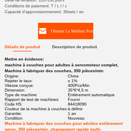
Délai de livraison: 120-150 jours
Conditions de paiement: T / t, l / c
Capacité d'approvisionnement: 30sets / an
Obtenez Le Meilleur Prix
Détails de produit
Description de produit
Mettre en évidence:
machine à couches pour adultes à servomoteur complet
,
Machine à fabriquer des couches
,
350 pièces/min
Origine:
Chine
Rejeter le taux:
≤ 1%
Vitesse conçue:
400Pcs/Min
Dimension:
35*6*4,5 m
Type de machine:
Entièrement automatique
Rapport de test de machines:
Fourni
Code HS:
84418090
Couleur de la machine à couches:
à définir
Garantie:
1 an
Condition:
Nouveau
Machine à fabriquer des couches pour adultes entièrement
servo, 350 pièces/min, changement rapide multi-