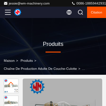
jessie@wm-machinery.com
0086-18859442931
Citation
Produits
Maison
>
Produits
>
Chaîne De Production Adulte De Couche-Culotte
>
Machine à fabriquer des couches pour adultes
entièrement servo, 350 pièces/min, changement rapide
multi-spécifications