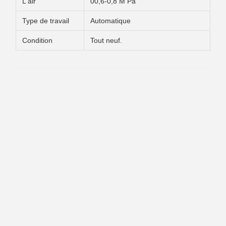
L'air
00,6-0,8 M Pa
Type de travail
Automatique
Condition
Tout neuf.