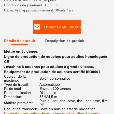
Délai de livraison: 120-150 jours
Conditions de paiement: T / t, l / c
Capacité d'approvisionnement: 30sets / an
Obtenez Le Meilleur Prix
Détails de produit
Description de produit
Mettre en évidence:
Ligne de production de couches pour adultes homologuée
CE
,
machine à couches pour adultes à grande vitesse
,
Équipement de production de couches certifié ISO9001
Couleur de la
Selon personnalisé
machine:
Type de travail:
Automatique
Poids total:
Environ 100 tonnes
Personnalisation:
Disponible
Dimension:
35*6*4,5 m
Pulp du peluche, sève, tissu non tissé, film
Matière première:
PE
Paquet de transport:
Boîte en bois en état de navigation
Ligne de production de couches pour adultes à grande