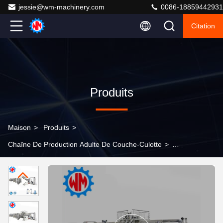
jessie@wm-machinery.com
0086-18859442931
Citation
Produits
Maison
>
Produits
>
Chaîne De Production Adulte De Couche-Culotte
>
Ligne de production de couches pour adultes à grande
vitesse agréée CE ISO9001 avec échantillon à envoyer