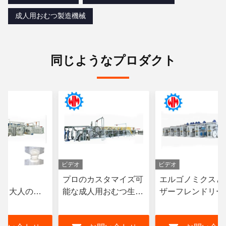
成人用おむつ製造機械
同じようなプロダクト
ビデオ
ビデオ
ボ
プロのカスタマイズ可
エルゴノミクスと
/min 大人のお
能な成人用おむつ生産
ザーフレンドリー
る機械 多種仕
ライン 異なるサイズと
品のためのユニー
スイッチ
デザイン
成人用尿布の生産