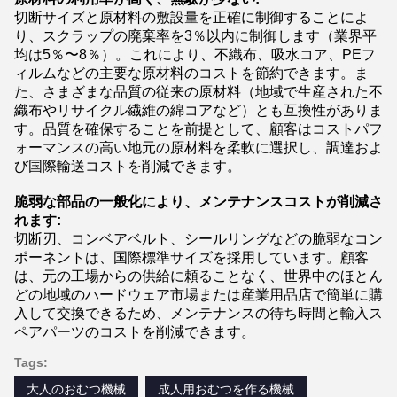
切断サイズと原材料の敷設量を正確に制御することによ
り、スクラップの廃棄率を3％以内に制御します（業界平
均は5％〜8％）。これにより、不織布、吸水コア、PEフ
ィルムなどの主要な原材料のコストを節約できます。ま
た、さまざまな品質の従来の原材料（地域で生産された不
織布やリサイクル繊維の綿コアなど）とも互換性がありま
す。品質を確保することを前提として、顧客はコストパフ
ォーマンスの高い地元の原材料を柔軟に選択し、調達およ
び国際輸送コストを削減できます。
脆弱な部品の一般化により、メンテナンスコストが削減さ
れます:
切断刃、コンベアベルト、シールリングなどの脆弱なコン
ポーネントは、国際標準サイズを採用しています。顧客
は、元の工場からの供給に頼ることなく、世界中のほとん
どの地域のハードウェア市場または産業用品店で簡単に購
入して交換できるため、メンテナンスの待ち時間と輸入ス
ペアパーツのコストを削減できます。
Tags:
大人のおむつ機械
成人用おむつを作る機械