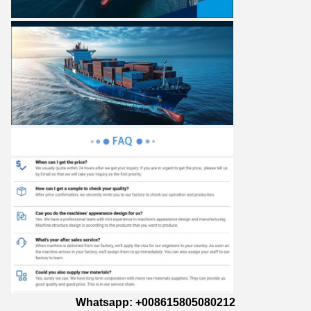
Whatsapp: +008615805080212