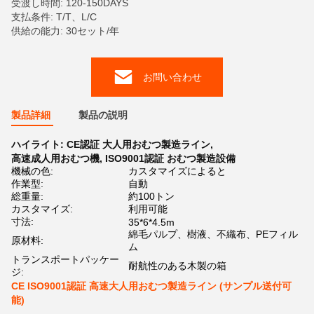
受渡し時間: 120-150DAYS
支払条件: T/T、L/C
供給の能力: 30セット/年
お問い合わせ
製品詳細
製品の説明
ハイライト:
CE認証 大人用おむつ製造ライン
,
高速成人用おむつ機
,
ISO9001認証 おむつ製造設備
機械の色:
カスタマイズによると
作業型:
自動
総重量:
約100トン
カスタマイズ:
利用可能
寸法:
35*6*4.5m
綿毛パルプ、樹液、不織布、PEフィル
原材料:
ム
トランスポートパッケー
耐航性のある木製の箱
ジ:
CE ISO9001認証 高速大人用おむつ製造ライン (サンプル送付可
能)