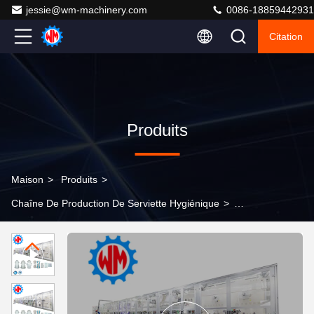
jessie@wm-machinery.com
0086-18859442931
Citation
Produits
Maison
>
Produits
>
Chaîne De Production De Serviette Hygiénique
>
Commande PLC par panneau intelligent de la machine
de fabrication de tampons sanitaires à grande vitesse