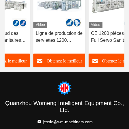
Vidéo
Vidéo
chaud des
Ligne de production de
CE 1200 pièces/m
 sanitaires
serviettes 1200
Full Servo Sanitar
machine à
pièces/min à
Pad Fabrication d
ctionnement
fonctionnement stable,
machine à une se
nez le meilleur
Obtenez le meilleur
Obtenez le mei
ent
contrôle PLC,
solution
que
certification CE
prix
prix
prix
Quanzhou Womeng Intelligent Equipment Co.,
Ltd.
jessie@wm-machinery.com