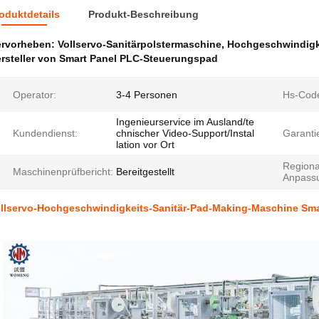
oduktdetails
Produkt-Beschreibung
ervorheben:
Vollservo-Sanitärpolstermaschine
,
Hochgeschwindigkei
rsteller von Smart Panel PLC-Steuerungspad
Operator:
3-4 Personen
Hs-Cod
Ingenieurservice im Ausland/te
Kundendienst:
chnischer Video-Support/Instal
Garanti
lation vor Ort
Regiona
Maschinenprüfbericht:
Bereitgestellt
Anpass
llservo-Hochgeschwindigkeits-Sanitär-Pad-Making-Maschine Sm