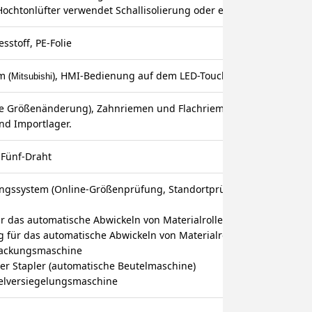
 Hochtonlüfter verwendet Schallisolierung oder einen Schalldämpfe
iesstoff, PE-Folie
m (
), HMI-Bedienung auf dem LED-Touch
Mitsubishi
he Größenänderung), Zahnriemen und Flachriemen sind Importpro
ind Importlager.
-Fünf-Draht
gssystem (Online-Größenprüfung, Standortprüfung, Fehlstellenp
ür das automatische Abwickeln von Materialrollen
g für das automatische Abwickeln von Materialrollen
packungsmaschine
ter Stapler (automatische Beutelmaschine)
telversiegelungsmaschine