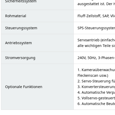
Sicherheitssystem
ausgestattet ist. Der
Rohmaterial
Fluff-Zellstoff, SAP, Vl
Steuerungssystem
SPS-Steuerungssyste
Servoantrieb (einfac
Antriebssystem
alle wichtigen Teile s
Stromversorgung
240V, 50Hz, 3-Phasen
1. Kameraüberwachun
Fleckenscan usw.)
2. Servo-Steuerung f
Optionale Funktionen
3. Konvertersteuerun
4. Automatische Ver
5. Vollservo-gesteuer
6. Automatische Beu