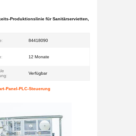
ts-Produktionslinie für Sanitärservietten
,
e:
84418090
e:
12 Monate
le
Verfügbar
ung:
art-Panel-PLC-Steuerung