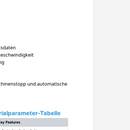
ssdaten
geschwindigkeit
ng
schinenstopp und automatische
rialparameter-Tabelle