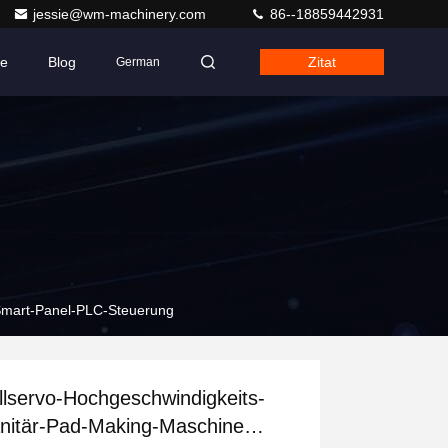
jessie@wm-machinery.com
86--18859442931
se
Blog
Zitat
German
Smart-Panel-PLC-Steuerung
llservo-Hochgeschwindigkeits-
nitär-Pad-Making-Maschine