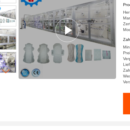
Sm
Pro
Her
Ma
Zer
Mo
Zah
Min
Pre
Ver
Lie
Zah
Wes
Ver