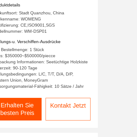
art-Panel-PLC-Steuerung
duktdetails
kunftsort: Stadt Quanzhou, China
rkenname: WOMENG
tifizierung: CE,ISO9001,SGS
dellnummer: WM-DSP01
lungs-u. Verschiffen-Ausdrücke
 Bestellmenge: 1 Stück
is: $350000~$500000/piecce
packung Informationen: Seetüchtige Holzkiste
ferzeit: 90-120 Tage
lungsbedingungen: L/C, T/T, D/A, D/P,
tern Union, MoneyGram
sorgungsmaterial-Fähigkeit: 10 Sätze / Jahr
Erhalten Sie
Kontakt Jetzt
besten Preis