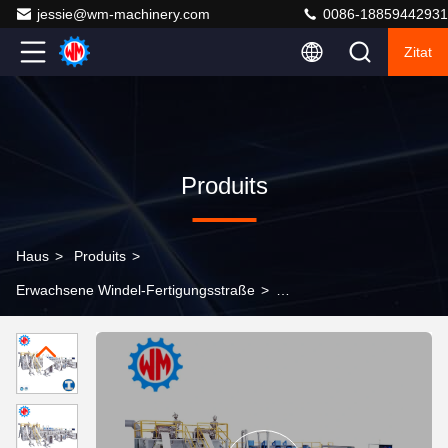
jessie@wm-machinery.com
0086-18859442931
Zitat
Produits
Haus
>
Produits
>
Erwachsene Windel-Fertigungsstraße
>
Umwandlungstyp
Erwachsenenwindelherstellungsmaschine
Vollservoeffiziente Frequenz