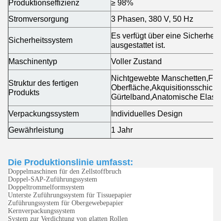
Produktionseffizienz
≥ 98%
Stromversorgung
3 Phasen, 380 V, 50 Hz
Es verfügt über eine Sicherheit
Sicherheitssystem
ausgestattet ist.
Maschinentyp
Voller Zustand
Nichtgewebte Manschetten,Fluf
Struktur des fertigen
Oberfläche,Akquisitionsschich
Produkts
Gürtelband,Anatomische Elast
Verpackungssystem
Individuelles Design
Gewährleistung
1 Jahr
Die Produktionslinie umfasst:
Doppelmaschinen für den Zellstoffbruch
Doppel-SAP-Zuführungssystem
Doppeltrommelformsystem
Unterste Zuführungssystem für Tissuepapier
Zuführungssystem für Obergewebepapier
Kernverpackungssystem
System zur Verdichtung von glatten Rollen