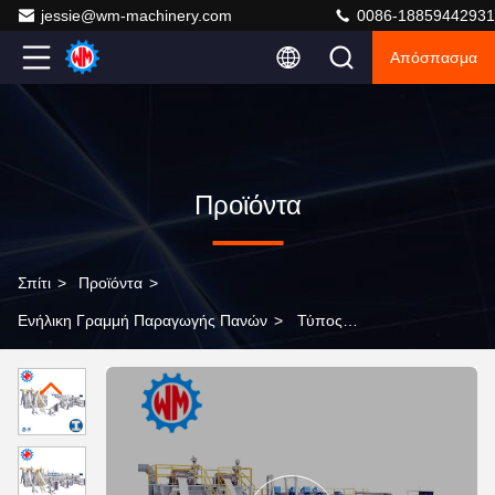
jessie@wm-machinery.com
0086-18859442931
Απόσπασμα
Προϊόντα
Σπίτι
>
Προϊόντα
>
Ενήλικη Γραμμή Παραγωγής Πανών
>
Τύπος
μετατροπής Μηχανή κατασκευής πάνες ενηλίκων
πλήρης σέρβο αποδοτική συχνότητα