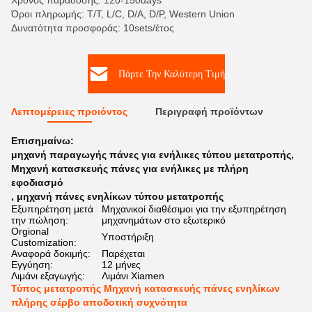
Χρόνος παράδοσης: 120-150days
Όροι πληρωμής: T/T, L/C, D/A, D/P, Western Union
Δυνατότητα προσφοράς: 10sets/έτος
Πάρτε Την Καλύτερη Τιμή
Λεπτομέρειες προιόντος
Περιγραφή προϊόντων
Επισημαίνω:
μηχανή παραγωγής πάνες για ενήλικες τύπου μετατροπής
,
Μηχανή κατασκευής πάνες για ενήλικες με πλήρη
εφοδιασμό
,
μηχανή πάνες ενηλίκων τύπου μετατροπής
Εξυπηρέτηση μετά
Μηχανικοί διαθέσιμοι για την εξυπηρέτηση
την πώληση:
μηχανημάτων στο εξωτερικό
Orgional
Υποστήριξη
Customization:
Αναφορά δοκιμής:
Παρέχεται
Εγγύηση:
12 μήνες
Λιμάνι εξαγωγής:
Λιμάνι Xiamen
Τύπος μετατροπής Μηχανή κατασκευής πάνες ενηλίκων
πλήρης σέρβο αποδοτική συχνότητα