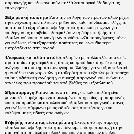
παραγωγής και εξοικονομούν πολλά λειτουργικά έξοδα για τις
επιχειρήσεις.
3Εξαιρετική ποιότητα:
Από την επιλογή των πρώτων υλών μέχρι
την ανίχνευση των τελικών προϊόντων, κάθε σύνδεσμος ελέγχεται
αυστηρά.Τα εξαρτήματα υψηλής ποιότητας και η τεχνολογία
επεξεργασίας ακριβείας εξασφαλίζουν τη διάρκεια ζωής του
εξοπλισμού και τη συνοχή των προϊόντωνΟι παραγόμενες πάνες
για ενήλικες είναι εξαιρετικής ποιότητας και είναι ιδιαίτερα
ευπρόσδεκτες στην αγορά.
4Ασφαλές και αξιόπιστο:
Εξοπλισμένο με πολλαπλές συσκευές
προστασίας της ασφάλειας, όπως κουμπιά διακοπής έκτακτης
ανάγκης και συστήματα συναγερμού βλάβης, για να εξασφαλιστεί
η ασφάλεια των χειριστών.η σταθερότητα του εξοπλισμού παρέχει
επίσης αξιόπιστη εγγύηση για συνεχή παραγωγή και μειώνει τις
απώλειες που προκαλούνται από βλάβες του εξοπλισμού.
5Προσαρμογή:
Κατανοούμε ότι οι ανάγκες κάθε πελάτη είναι
μοναδικές.Παρέχουμε εξατομικευμένες υπηρεσίες προσαρμογής
και προσαρμόζουμε αποκλειστικό εξοπλισμό παραγωγής πάνες
για ενήλικες σύμφωνα με τις ειδικές σας απαιτήσεις για να
καλύψουμε τις ειδικές σας ανάγκες.
6Υψηλής ποιότητας εξυπηρέτηση:
Εκτός από την παροχή
εξοπλισμού υψηλής ποιότητας, δίνουμε επίσης προσοχή στην
παροχή στους πελάτες ολοκληρωτικών υπηρεσιών υψηλής