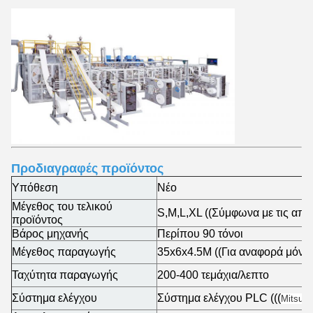
Προδιαγραφές προϊόντος
Υπόθεση
Νέο
Μέγεθος του τελικού
S,M,L,XL ((Σύμφωνα με τις απα
προϊόντος
Βάρος μηχανής
Περίπου 90 τόνοι
Μέγεθος παραγωγής
35x6x4.5M ((Για αναφορά μόνο
Ταχύτητα παραγωγής
200-400 τεμάχια/λεπτο
Σύστημα ελέγχου
Σύστημα ελέγχου PLC (((
Mitsubi