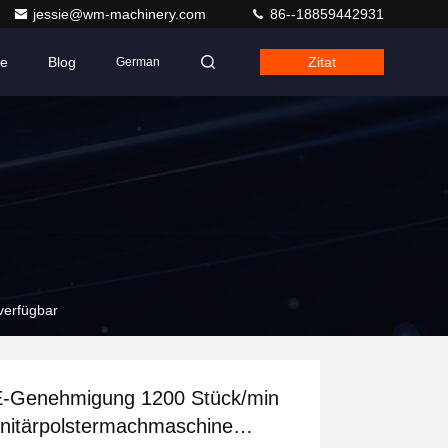
jessie@wm-machinery.com
86--18859442931
se
Blog
Zitat
German
verfügbar
-Genehmigung 1200 Stück/min
nitärpolstermachmaschine