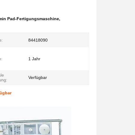
min Pad-Fertigungsmaschine
,
e:
84418090
e:
1 Jahr
le
Verfügbar
ung:
ügbar