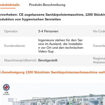
oduktdetails
Produkt-Beschreibung
ervorheben:
CE zugelassene Sanitärpolstermaschine
,
1200 Stück/
oduktion von hygienischen Servietten
Operator:
3-4 Personen
Hs-Cod
Ingenieure stehen für den Ser
vice im Ausland, die Installatio
Kundendienst:
Garanti
n vor Ort und den technischen
Video-Sup
Regiona
Maschinenprüfbericht:
Bereitgestellt
Anpass
-Genehmigung 1200 Stück/min Sanitärpolstermachmaschine verf