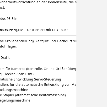
Sicherheitsvorrichtung an der Bedienseite, die mit einem Dringlich
ist.
ebe, PE-Film
em
),HMI Funktioniert mit LED-Touch
Mitsubishi
che Größenänderung), Zeitgurt und Flachgurt sind Einfuhrprodukte
nfuhrlager.
 Draht
em für Kameras (Kontrolle, Online-Größenüberprüfung, Standort
, Flecken-Scan usw.)
omatische Entwicklung Servo-Steuerung
dlers für die automatische Entwicklung von Materialrollen
packungsmaschine
re Stapler (automatische Beutelmaschine)
siegelungsmaschine