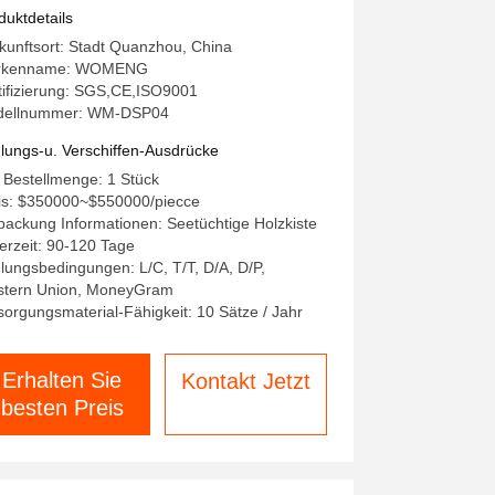
rfügbar
duktdetails
kunftsort: Stadt Quanzhou, China
rkenname: WOMENG
tifizierung: SGS,CE,ISO9001
dellnummer: WM-DSP04
lungs-u. Verschiffen-Ausdrücke
 Bestellmenge: 1 Stück
is: $350000~$550000/piecce
packung Informationen: Seetüchtige Holzkiste
ferzeit: 90-120 Tage
lungsbedingungen: L/C, T/T, D/A, D/P,
tern Union, MoneyGram
sorgungsmaterial-Fähigkeit: 10 Sätze / Jahr
Erhalten Sie
Kontakt Jetzt
besten Preis