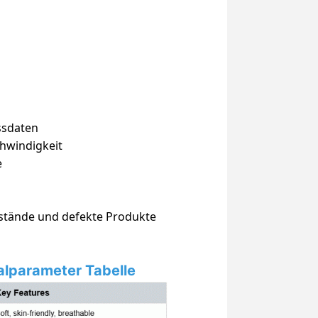
ssdaten
chwindigkeit
e
lstände und defekte Produkte
ialparameter Tabelle