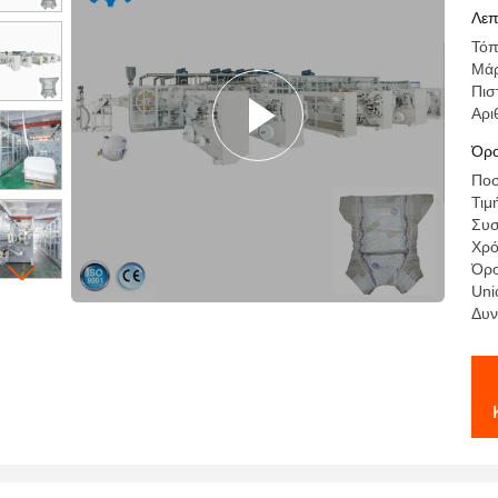
με
Λεπ
Τόπ
Μά
Πισ
Αρι
Όρο
Ποσ
Τιμ
Συσ
Χρό
Όρο
Uni
Δυν