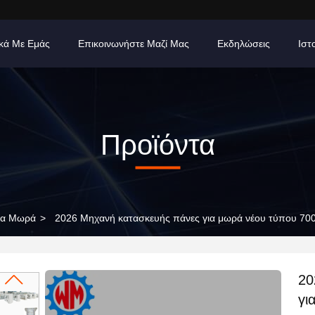
ικά Με Εμάς
Επικοινωνήστε Μαζί Μας
Εκδηλώσεις
Ιστ
Προϊόντα
ια Μωρά
>
2026 Μηχανή κατασκευής πάνες για μωρά νέου τύπου 70
20
γι