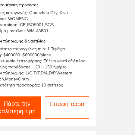
 CE ISO9001
τομέρειες προιόντος
ος καταγωγής: Quanzhou City, Κίνα
ρκα: WOMENG
τοποίηση: CE,ISO9001,SGS
θμό μοντέλου: WM-JAB01
ι πληρωμής & ναυτιλίας
ότητα παραγγελίας min: 1 Τεμάχιο
ή: $400000~$600000/piece
κευασία λεπτομέρειες: Ξύλινο κουτί αξιόπλοο
νος παράδοσης: 120 ~ 150 ημέρες
ι πληρωμής: L/C,T/T,D/A,D/P,Western
on,MoneyGram
ατότητα προσφοράς: 10 σετ/έτος
Πάρτε την
Επαφή τώρα
καλύτερη τιμή