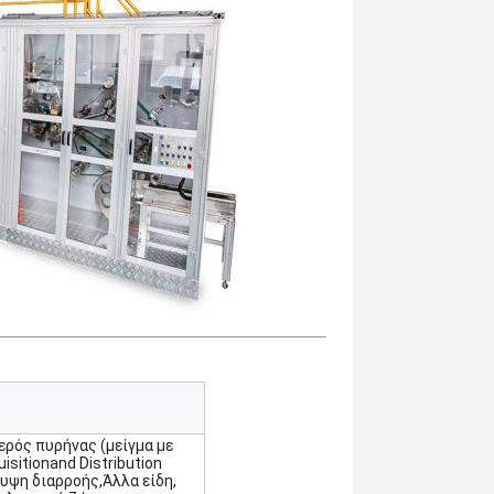
ερός πυρήνας (μείγμα με
sitionand Distribution
λυψη διαρροής,Άλλα είδη,