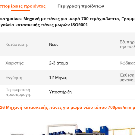
πτομέρειες προιόντος
Περιγραφή προϊόντων
πισημαίνω:
Μηχανή με πάνες για μωρά 700 τεμάχια/λεπτο
,
Γραμμ
γαλεία κατασκευής πάνες μωρών ISO9001
Εξυπηρ
Κατάσταση:
Νέος
την πώ
Χειριστής:
2-3 άτομα
Κώδικας
Έκθεση 
Εγγύηση:
12 Μήνες
μηχανη
Περιφερειακή
Υποστήριξη
προσαρμογή:
26 Μηχανή κατασκευής πάνες για μωρά νέου τύπου 700pcs/min μ