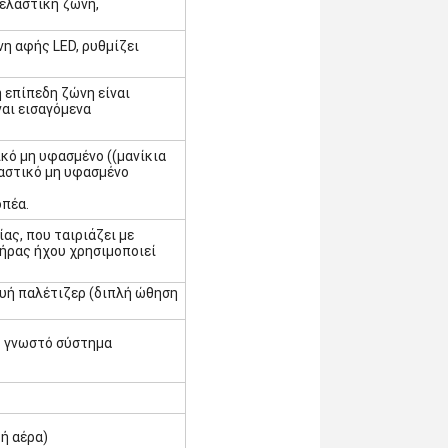
ελαστική ζώνη,
νη αφής LED, ρυθμίζει
η επίπεδη ζώνη είναι
ναι εισαγόμενα
κό μη υφασμένο ((μανίκια
αστικό μη υφασμένο
οπέα.
ας, που ταιριάζει με
ήρας ήχου χρησιμοποιεί
ευή παλέτιζερ (διπλή ώθηση
ς γνωστό σύστημα
ή αέρα)