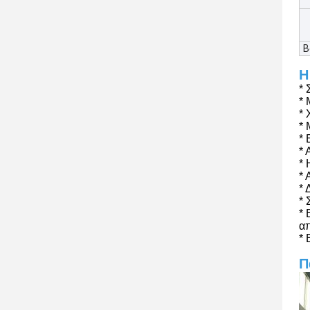
Β
Η
* 
* 
*
* 
* 
* 
* 
* 
* 
* 
* 
α
* 
Π