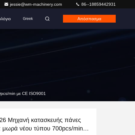
jessie@wm-machinery.com
86--18859442931
ολόγιο
Απόσπασμα
Greek
0pcs/min με CE ISO9001
26 Μηχανή κατασκευής πάνες
α μωρά νέου τύπου 700pcs/min