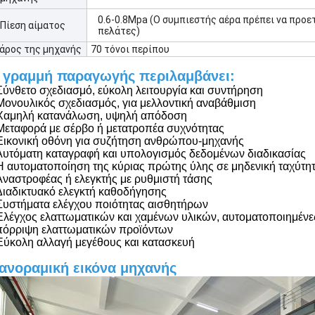
0.6-0.8Mpa (Ο συμπιεστής αέρα πρέπει να προε
Πίεση αίματος
πελάτες)
άρος της μηχανής
70 τόνοι περίπου
 γραμμή παραγωγής περιλαμβάνει:
Σύνθετο σχεδιασμό, εύκολη λειτουργία και συντήρηση
Μονουλικός σχεδιασμός, για μελλοντική αναβάθμιση
 Χαμηλή κατανάλωση, υψηλή απόδοση
Μεταφορά με σέρβο ή μετατροπέα συχνότητας
Εικονική οθόνη για συζήτηση ανθρώπου-μηχανής
Αυτόματη καταγραφή και υπολογισμός δεδομένων διαδικασίας
Η αυτοματοποίηση της κύριας πρώτης ύλης σε μηδενική ταχύτη
Αναστροφέας ή ελεγκτής με ρυθμιστή τάσης
Διαδικτυακό ελεγκτή καθοδήγησης
Συστήματα ελέγχου ποιότητας αισθητήρων
Ελέγχος ελαττωματικών και χαμένων υλικών, αυτοματοποιημένε
πόρριψη ελαττωματικών προϊόντων
Εύκολη αλλαγή μεγέθους και κατασκευή
ανοραμική εικόνα μηχανής