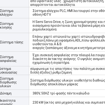
από υφαντικές ύλες...χρωματιστή αυτοκόλλητη, 
απορρίπτονται αυτοκόλλητα.
Σύστημα
Σύστημα ελέγχου PLC, HMI λειτουργεί στην οθό
ελέγχου
οθόνη HDTV
Η Semi Servo Drive, η ζώνη χρονομέτρησης και 
Σύστημα
εισαγόμενα προϊόντα και όλα τα βασικά μέρη εί
κίνησης
ρυμουλκούμενα.
Επάνω χαρτί ιστών,κάτω χαρτί ιστών,υδροφοβι
ποδιών),πάνω μη υφασμένο,ADL,πίσω φύλλο,ελ
Σύστημα τάσης
υιοθετούνται A & B
ενεργός ξεσπάσιμος άξονα με κινητήρα μετατρ
Έχει συσκευή ασφαλείας στην πλευρά λειτουργί
Σύστημα
διακόπτη έκτακτης ανάγκης. Ο υψηλός ανεμιστ
ασφαλείας
ηχομόνωση ή σιγαστήρα.
ύστημα
σύμφωνα με τις απαιτήσεις του πελάτη με συσκ
υσκευασίας
διπλή έξοδος) ρυθμιζόμενη
Σύστημα
Σύστημα διόρθωσης υλικών: υιοθετήστε διεθνώ
διόρθωσης
διόρθωσης αποκλίσεων μάρκας
υλικών
Δύναμη
380V, 50HZ τρί-φασής πέντε καλώδιο
Ικανότητα
230 kW (εκτός από μηχανή κόλλας και συμπιεστ
μηχανής