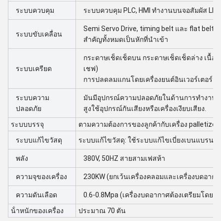
ระบบควบคุม
ระบบควบคุม PLC, HMI ทํางานบนจอสัมผัส LED
Semi Servo Drive, timing belt และ flat belt เ
ระบบขับเคลื่อน
สําคัญทั้งหมดเป็นหักที่นําเข้า
กระดาษเช็ดเช็ดบน กระดาษเช็ดเช็ดล่าง เนื้อท
ระบบเครียด
เชฟ)
การปลดลมแกนโดยเครื่องยนต์อินเวอร์เตอร์
ระบบความ
มันมีอุปกรณ์ความปลอดภัยในด้านการทํางาน, ติ
ปลอดภัย
สูงใช้อุปกรณ์กันเสียงหรือเครื่องเงียบเสียง.
ระบบบรรจุ
ตามความต้องการของลูกค้ากับเครื่อง palletizer
ระบบแก้ไขวัสดุ
ระบบแก้ไขวัสดุ: ใช้ระบบแก้ไขเบี่ยงเบนแบรนด์
พลัง
380V, 50HZ สายสามเฟสห้า
ความจุของเครื่อง
230KW (ยกเว้นเครื่องคลอมและเครื่องบดอากา
ความดันเลือด
0.6-0.8Mpa (เครื่องบดอากาศต้องเตรียมโดยลูก
น้ําหนักของเครื่อง
ประมาณ 70 ตัน