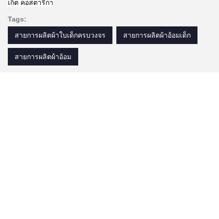
เก็ต คอสตาริกา
Tags:
สายการผลิตผ้าใบเด็กครบวงจร
สายการผลิตผ้าอ้อมเด็ก
สายการผลิตผ้าอ้อม
ผลิตภัณฑ์คล้ายกัน
วิดีโอ
วิดีโอ
ม่ Full Servo
เครื่องผลิตผ้าอ้อมเด็ก
เครื่องผลิตผ้าอ้อม