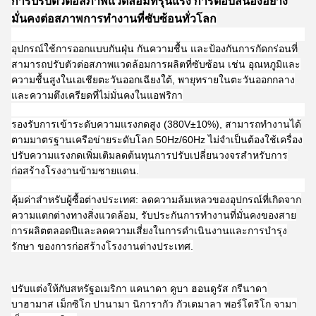
การปรับตัวต่อสภาพแวดล้อมที่รุนแรง การตอบสนองอย่าง
มั่นคงต่อสภาพการทํางานที่ซับซ้อนทั่วโลก
อุปกรณ์ใช้การออกแบบกันฝุ่น กันความชื้น และป้องกันการกัดกร่อนที่
สามารถปรับตัวต่อสภาพแวดล้อมการผลิตที่ซับซ้อน เช่น อุณหภูมิและ
ความชื้นสูงในเอเชียตะวันออกเฉียงใต้, พายุทรายในตะวันออกกลาง
และความตึงเครียดที่ไม่มั่นคงในแอฟริกา
รองรับการเข้าระดับความแรงกดสูง (380V±10%), สามารถทํางานได้
ตามมาตรฐานเครือข่ายระดับโลก 50Hz/60Hz ไม่จําเป็นต้องใช้เครื่อง
ปรับความแรงกดเพิ่มเติมลดต้นทุนการปรับเปลี่ยนวงจรสําหรับการ
ก่อสร้างโรงงานข้ามชายแดน.
คุ้มค่าสําหรับผู้ซื้อต่างประเทศ: ลดความล้มเหลวของอุปกรณ์ที่เกิดจาก
ความแตกต่างทางสิ่งแวดล้อม, รับประกันการทํางานที่มั่นคงของสาย
การผลิตตลอดปีและลดความเสี่ยงในการดําเนินงานและการบํารุง
รักษา ของการก่อสร้างโรงงานต่างประเทศ.
ปรับแต่งให้กับสหรัฐอเมริกา แคนาดา คูบา ฮอนดูรัส กรีนาดา
บาฮามาส เม็กซิโก ปานามา นิการากัว กัวเตมาลา พอร์โตริโก จามา