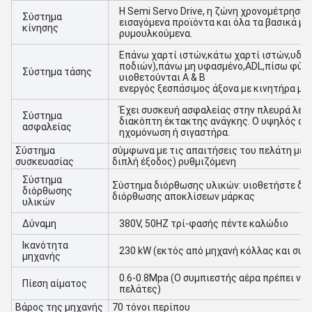
Η Semi Servo Drive, η ζώνη χρονομέτρησης 
Σύστημα
εισαγόμενα προϊόντα και όλα τα βασικά μέ
κίνησης
ρυμουλκούμενα.
Επάνω χαρτί ιστών,κάτω χαρτί ιστών,υδρο
ποδιών),πάνω μη υφασμένο,ADL,πίσω φύλ
Σύστημα τάσης
υιοθετούνται A & B
ενεργός ξεσπάσιμος άξονα με κινητήρα με
Έχει συσκευή ασφαλείας στην πλευρά λειτο
Σύστημα
διακόπτη έκτακτης ανάγκης. Ο υψηλός αν
ασφαλείας
ηχομόνωση ή σιγαστήρα.
Σύστημα
σύμφωνα με τις απαιτήσεις του πελάτη με 
συσκευασίας
διπλή έξοδος) ρυθμιζόμενη
Σύστημα
Σύστημα διόρθωσης υλικών: υιοθετήστε δι
διόρθωσης
διόρθωσης αποκλίσεων μάρκας
υλικών
Δύναμη
380V, 50HZ τρί-φασής πέντε καλώδιο
Ικανότητα
230 kW (εκτός από μηχανή κόλλας και συμ
μηχανής
0.6-0.8Mpa (Ο συμπιεστής αέρα πρέπει να
Πίεση αίματος
πελάτες)
Βάρος της μηχανής
70 τόνοι περίπου