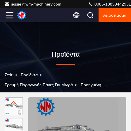
jessie@wm-machinery.com
0086-18859442931
Απόσπασμα
Προϊόντα
Σπίτι
>
Προϊόντα
>
Γραμμή Παραγωγής Πάνες Για Μωρά
>
Προηγμένη
γραμμή παραγωγής πάνες για μωρά 2026 Τεχνολογία
Επαγγελματική προσαρμογή για την Ευρώπη