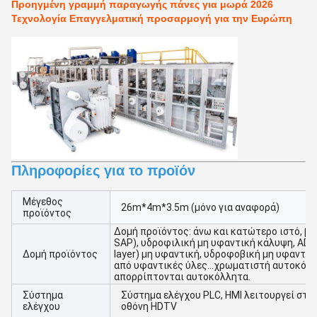
Προηγμένη γραμμή παραγωγής πάνες για μωρά 2026
Τεχνολογία Επαγγελματική προσαρμογή για την Ευρώπη
Πληροφορίες για το προϊόν
Μέγεθος
26m*4m*3.5m (μόνο για αναφορά)
προϊόντος
Δομή προϊόντος: άνω και κατώτερο ιστό, βα
SAP), υδροφιλική μη υφαντική κάλυψη, ADL (
Δομή προϊόντος
layer) μη υφαντική, υδροφοβική μη υφαντικ
από υφαντικές ύλες...χρωματιστή αυτοκόλλ
απορρίπτονται αυτοκόλλητα.
Σύστημα
Σύστημα ελέγχου PLC, HMI λειτουργεί στην
ελέγχου
οθόνη HDTV