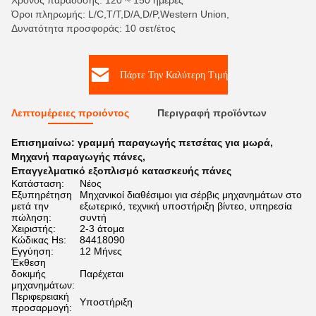
Χρόνος παράδοσης: 120 ~ 150 ημέρες
Όροι πληρωμής: L/C,T/T,D/A,D/P,Western Union,
Δυνατότητα προσφοράς: 10 σετ/έτος
Πάρτε Την Καλύτερη Τιμή
Λεπτομέρειες προιόντος
Περιγραφή προϊόντων
Επισημαίνω:
γραμμή παραγωγής πετσέτας για μωρά
,
Μηχανή παραγωγής πάνες
,
Επαγγελματικό εξοπλισμό κατασκευής πάνες
Κατάσταση:
Νέος
Εξυπηρέτηση
Μηχανικοί διαθέσιμοι για σέρβις μηχανημάτων στο
μετά την
εξωτερικό, τεχνική υποστήριξη βίντεο, υπηρεσία
πώληση:
συντή
Χειριστής:
2-3 άτομα
Κώδικας Hs:
84418090
Εγγύηση:
12 Μήνες
Έκθεση
δοκιμής
Παρέχεται
μηχανημάτων:
Περιφερειακή
Υποστήριξη
προσαρμογή: