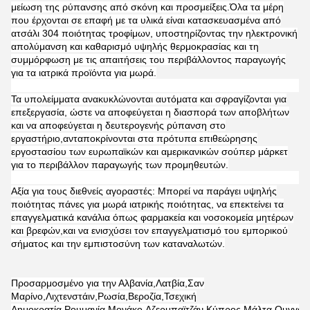
μείωση της ρύπανσης από σκόνη και προσμείξεις.Όλα τα μέρη
που έρχονται σε επαφή με τα υλικά είναι κατασκευασμένα από
ατσάλι 304 ποιότητας τροφίμων, υποστηρίζοντας την ηλεκτρονική
απολύμανση και καθαρισμό υψηλής θερμοκρασίας και τη
συμμόρφωση με τις απαιτήσεις του περιβάλλοντος παραγωγής
για τα ιατρικά προϊόντα για μωρά.
Τα υπολείμματα ανακυκλώνονται αυτόματα και σφραγίζονται για
επεξεργασία, ώστε να αποφεύγεται η διασπορά των αποβλήτων
και να αποφεύγεται η δευτερογενής ρύπανση στο
εργαστήριο,ανταποκρίνονται στα πρότυπα επιθεώρησης
εργοστασίου των ευρωπαϊκών και αμερικανικών σούπερ μάρκετ
για το περιβάλλον παραγωγής των προμηθευτών.
Αξία για τους διεθνείς αγοραστές: Μπορεί να παράγει υψηλής
ποιότητας πάνες για μωρά ιατρικής ποιότητας, να επεκτείνει τα
επαγγελματικά κανάλια όπως φαρμακεία και νοσοκομεία μητέρων
και βρεφών,και να ενισχύσει τον επαγγελματισμό του εμπορικού
σήματος και την εμπιστοσύνη των καταναλωτών.
Προσαρμοσμένο για την Αλβανία,Λατβία,Σαν
Μαρίνο,Λιχτενστάιν,Ρωσία,Βεροζία,Τσεχική
Δημοκρατία,Ρουμανία,Μονάκο,Αζερμπαϊτζάν,Κύπρος,Μάλτα,Ουγγαρία