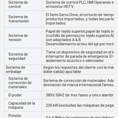
Sistema de
Sistema de control PLC, HMI Operando en la 
control
el monitor HDTV
El Semi Servo Drive, el cinturón de tiempo y
Sistema de
productos importados, y todas las partes
transmisión
importados.
Papel de tejido superior,papel de tejido infe
Sistema de
(cuchillo de piernas),no tejido superior,ADL,
tensión
son adoptados A & B
Desenrollamiento activo del eje por motor 
Tiene un dispositivo de seguridad en el la
Sistema de
interruptor de parada de emergencia. El vent
seguridad
aislamiento acústico o silenciador.
Sistema de
Según los requisitos del cliente con la máqu
embalaje
doble salida) ajustable
Sistema de
Sistema de corrección de materiales: Adopt
corrección de
desviación de marca internacional famosa
materiales
El poder
380V, 50HZ de tres fases y cinco alambres
Capacidad de la
230 kW (excluidas las máquinas de pegame
máquina
Presión
0.6-0.8Mpa (el compresor de aire debe ser 