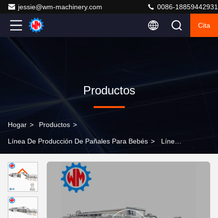
jessie@wm-machinery.com
0086-18859442931
Cita
Productos
Hogar
>
Productos
>
Línea De Producción De Pañales Para Bebés
>
Línea
de producción avanzada de pañales para bebés 2026
Tecnología de personalización profesional para Europa