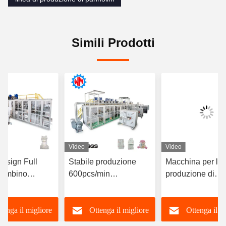
all'usura di alta qualità con un trattamento superficiale
fine.garantire prestazioni affidabili in condizioni di
funzionamento continuo a carico elevato riducendo al
minimo i requisiti di manutenzione.
Rafforzare l'adattabilità dell'ambiente produttivo e far
fronte a condizioni di lavoro estreme
Funzionamento stabile ad ampia temperatura e umidità:
L'apparecchiatura può funzionare normalmente in un intervallo di
temperatura compreso tra -10 °C e 45 °C e in un intervallo di
umidità compreso tra il 30% e il 90%.Può adattarsi al clima umido
e umido del sud-est asiatico e al clima caldo e secco del Medio
OrienteNon è necessario configurare ulteriori apparecchiature a
temperatura e umidità costanti, riducendo i costi di
ristrutturazione dell'impianto.
Adaptive alla fluttuazione della tensione:
oltre a supportare un ampio intervallo di tensione di ingresso da
180V a 240V, può anche gestire fluttuazioni di tensione
istantanee del ±20%,regolazione automatica della potenza di
uscita per prevenire lo spegnimento o lo smantellamento del
prodottoÈ particolarmente adatto per le regioni con