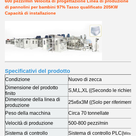
600 pezzi/min Velocità di progettazione Linea di produzione
di pannolini per bambini 97% Tasso qualificato 205KW
Capacità di installazione
Specificativi del prodotto
Condizione
Nuovo di zecca
Dimensione del prodotto
S,M,L,XL ((Secondo le richieste 
finito
Dimensione della linea di
25x6x3M ((Solo per riferimento)
produzione
Peso della macchina
Circa 70 tonnellate
Velocità di produzione
500-800 pezzi/min
Sistema di controllo
Sistema di controllo PLC
(
Mitsubi