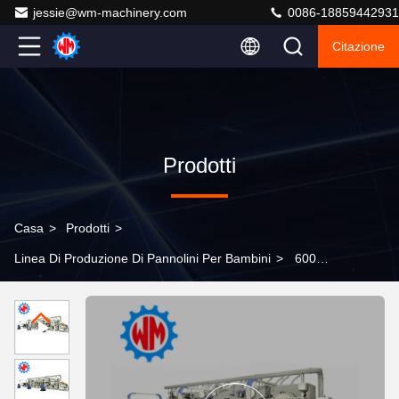
jessie@wm-machinery.com
0086-18859442931
Citazione
Prodotti
Casa
>
Prodotti
>
Linea Di Produzione Di Pannolini Per Bambini
>
600
pezzi/min Velocità di progettazione Linea di produzione
di pannolini per bambini 97% Tasso qualificato 205KW
Capacità di installazione