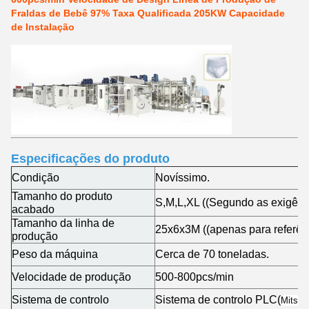
Fraldas de Bebê 97% Taxa Qualificada 205KW Capacidade
de Instalação
Especificações do produto
Condição
Novíssimo.
Tamanho do produto
S,M,L,XL ((Segundo as exigênci
acabado
Tamanho da linha de
25x6x3M ((apenas para referên
produção
Peso da máquina
Cerca de 70 toneladas.
Velocidade de produção
500-800pcs/min
Sistema de controlo
Sistema de controlo PLC
(
Mitsub