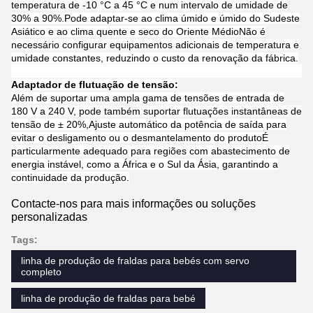
moldes, são constituídos por materiais resistentes ao
desgaste de qualidade superior, com tratamento
superficial fino,assegurar um desempenho fiável em
operações contínuas de alta carga, reduzindo ao mínimo
os requisitos de manutenção.
Reforçar a adaptabilidade do ambiente de produção e
lidar com condições de trabalho extremas
Função estável a altas temperaturas e humidade:
O equipamento pode funcionar normalmente num intervalo de
temperatura de -10 °C a 45 °C e num intervalo de umidade de
30% a 90%.Pode adaptar-se ao clima úmido e úmido do Sudeste
Asiático e ao clima quente e seco do Oriente MédioNão é
necessário configurar equipamentos adicionais de temperatura e
umidade constantes, reduzindo o custo da renovação da fábrica.
Adaptador de flutuação de tensão:
Além de suportar uma ampla gama de tensões de entrada de
180 V a 240 V, pode também suportar flutuações instantâneas de
tensão de ± 20%,Ajuste automático da potência de saída para
evitar o desligamento ou o desmantelamento do produtoÉ
particularmente adequado para regiões com abastecimento de
energia instável, como a África e o Sul da Ásia, garantindo a