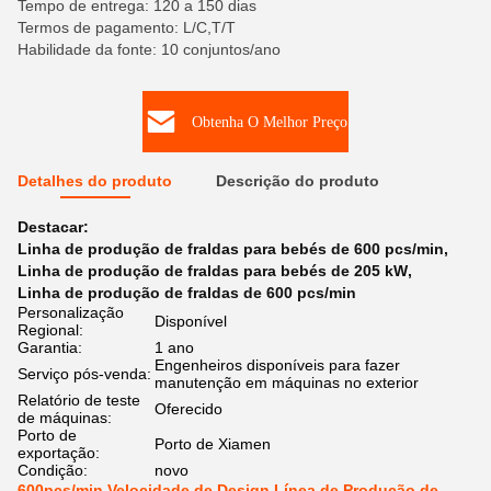
Tempo de entrega: 120 a 150 dias
Termos de pagamento: L/C,T/T
Habilidade da fonte: 10 conjuntos/ano
Obtenha O Melhor Preço
Detalhes do produto
Descrição do produto
Destacar:
Linha de produção de fraldas para bebés de 600 pcs/min
,
Linha de produção de fraldas para bebés de 205 kW
,
Linha de produção de fraldas de 600 pcs/min
Personalização
Disponível
Regional:
Garantia:
1 ano
Engenheiros disponíveis para fazer
Serviço pós-venda:
manutenção em máquinas no exterior
Relatório de teste
Oferecido
de máquinas:
Porto de
Porto de Xiamen
exportação:
Condição:
novo
600pcs/min Velocidade de Design Línea de Produção de