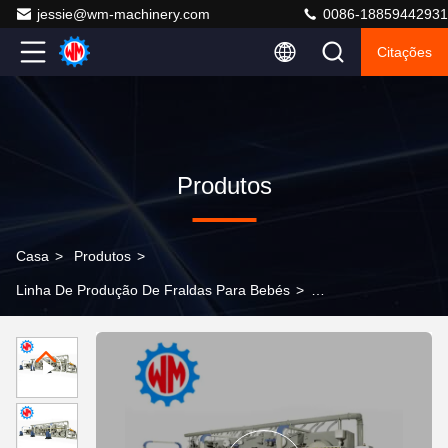
jessie@wm-machinery.com
0086-18859442931
Citações
Produtos
Casa
>
Produtos
>
Linha De Produção De Fraldas Para Bebés
>
600pcs/min Velocidade de Design Línea de Produção de
Fraldas de Bebê 97% Taxa Qualificada 205KW
Capacidade de Instalação