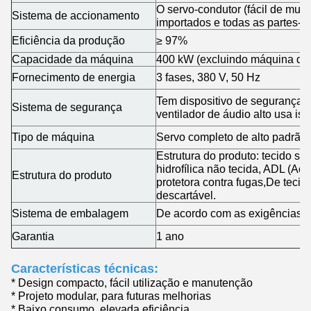
O servo-condutor (fácil de muda
Sistema de accionamento
importados e todas as partes-c
Eficiência da produção
≥ 97%
Capacidade da máquina
400 kW (excluindo máquina de 
Fornecimento de energia
3 fases, 380 V, 50 Hz
Tem dispositivo de segurança 
Sistema de segurança
ventilador de áudio alto usa is
Tipo de máquina
Servo completo de alto padrão
Estrutura do produto: tecido su
hidrofílica não tecida, ADL (Acq
Estrutura do produto
protetora contra fugas,De tecid
descartável.
Sistema de embalagem
De acordo com as exigências do
Garantia
1 ano
Características técnicas:
* Design compacto, fácil utilização e manutenção
* Projeto modular, para futuras melhorias
* Baixo consumo, elevada eficiência