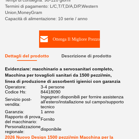
Tempi di consegna: 90-120 giorni
Termini di pagamento: L/C,T/T,D/A,D/P,Western
Union,MoneyGram
Capacità di alimentazione: 10 serie / anno
Ottenga Il Migliore Prezzo
Dettagli del prodotto
Descrizione di prodotto
Evidenziare:
macchinario a servosanitari completo
,
Macchina per tovaglioli sanitari da 1500 pezzi/min
,
linea di produzione di assorbenti igienici con garanzia
Operatore:
3-4 persone
Codice Hs:
84418090
Ingegneri disponibili per fornire assistenza
Servizio post-
all'estero/installazione sul campo/supporto
vendita:
tecnico
Garanzia:
1 anno
Rapporto di prova
Fornito
del macchinario:
Personalizzazione
disponibile
regionale:
2026 Nuovo Design 1500 pezzi/min Macchina per la