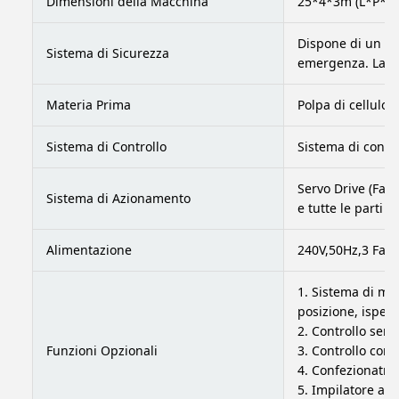
Dimensioni della Macchina
25*4*3m (L*P*A)
Dispone di un dis
Sistema di Sicurezza
emergenza. La ven
Materia Prima
Polpa di cellulos
Sistema di Controllo
Sistema di contro
Servo Drive (Fac
Sistema di Azionamento
e tutte le parti 
Alimentazione
240V,50Hz,3 Fasi 
1. Sistema di mo
posizione, ispez
2. Controllo serv
Funzioni Opzionali
3. Controllo conv
4. Confezionatri
5. Impilatore a c