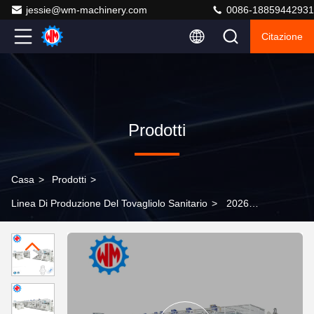
jessie@wm-machinery.com
0086-18859442931
Citazione
Prodotti
Casa
>
Prodotti
>
Linea Di Produzione Del Tovagliolo Sanitario
>
2026
Nuovo Design 1500 pezzi/min Macchina per la
Produzione di Assorbenti Igienici Full Servo