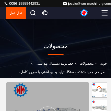
0086-18859442931
jessie@wm-machinery.com
نقل قول
محصولات
خونه
>
محصولات
>
خط تولید دستمال بهداشتی
>
طراحی جدید 2026، دستگاه تولید پد بهداشتی با سروو کامل،
1500 عدد در دقیقه