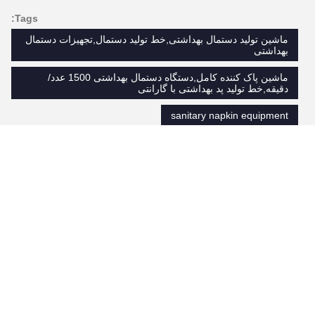
Tags:
ماشین تولید دستمال بهداشتی,خط تولید دستمال,تجهیزات دستمال
بهداشتی
ماشین پاک کننده کامل,دستگاه دستمال بهداشتی 1500 عدد/
دقیقه,خط تولید پد بهداشتی با گارانتی
sanitary napkin equipment
محصولات مشابه