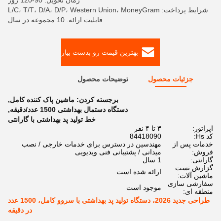
زمان تحویل: 90-120 روز
شرایط پرداخت: L/C، T/T، D/A، D/P، Western Union، MoneyGram
قابلیت ارائه: 10 مجموعه در سال
بهترین قیمت رو بدست بیار
جزئیات محصول
توضیحات محصول
برجسته کردن:
ماشین پاک کننده کامل
,
دستگاه دستمال بهداشتی 1500 عدد/دقیقه
,
خط تولید پد بهداشتی با گارانتی
اپراتور:
۳ تا ۴ نفر
کد Hs:
84418090
خدمات پس از
مهندسین در دسترس برای خدمات خارجی / نصب
فروش:
میدانی / پشتیبانی فنی ویدیویی
گارانتی:
1 سال
گزارش تست
ارائه شده است
ماشین آلات:
سفارشی سازی
موجود است
منطقه ای:
طراحی جدید 2026، دستگاه تولید پد بهداشتی با سروو کامل، 1500 عدد
در دقیقه