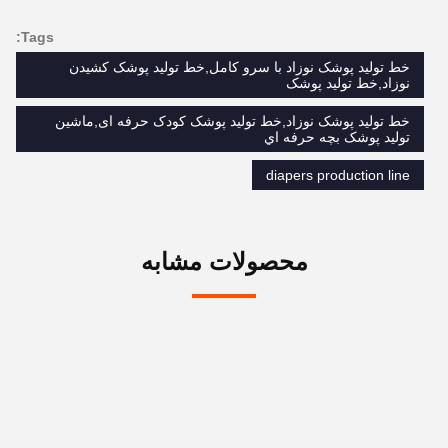
Tags:
خط توليد پوشک نوزاد با سرو کامل,خط توليد پوشک کشيدن
نوزاد,خط تولید پوشک
خط توليد پوشک نوزاد,خط تولید پوشک کودک حرفه ای,ماشين
توليد پوشک بچه حرفه اي
diapers production line
محصولات مشابه