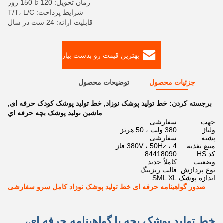
زمان تحویل: 120 تا 150 روز
شرایط پرداخت: T/T، L/C
قابلیت ارائه: 24 ست در سال
بهترین قیمت رو بدست بیار
جزئیات محصول
توضیحات محصول
برجسته کردن:
خط توليد پوشک نوزاد
,
خط تولید پوشک کودک حرفه ای
,
ماشين توليد پوشک بچه حرفه اي
جهت:
سفارشی
ولتاژ:
380 ولت ، 50 هرتز
پشته:
سفارشی
منبع تغذیه:
380V ، 50Hz ، 4 فاز
کد HS:
84418090
وضعیت:
کاملاً جدید
نوع پردازش:
قالب ریزینگ
اندازه پوشک:
SML XL
صدور گواهینامه حرفه ای خط تولید پوشک نوزاد کامل سرو سفارشی
خط تولید پوشک بچه با گواهینامه حرفه ای،