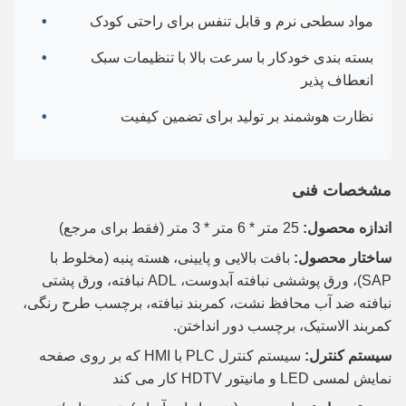
مواد سطحی نرم و قابل تنفس برای راحتی کودک
بسته بندی خودکار با سرعت بالا با تنظیمات سبک
انعطاف پذیر
نظارت هوشمند بر تولید برای تضمین کیفیت
مشخصات فنی
اندازه محصول:
25 متر * 6 متر * 3 متر (فقط برای مرجع)
ساختار محصول:
بافت بالایی و پایینی، هسته پنبه (مخلوط با
SAP)، ورق پوششی نبافته آبدوست، ADL نبافته، ورق پشتی
نبافته ضد آب محافظ نشت، کمربند نبافته، برچسب طرح رنگی،
کمربند الاستیک، برچسب دور انداختن.
سیستم کنترل:
سیستم کنترل PLC با HMI که بر روی صفحه
نمایش لمسی LED و مانیتور HDTV کار می کند