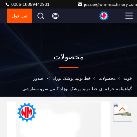
0086-18859442931
jessie@wm-machinery.com
نقل قول
محصولات
خونه
>
محصولات
>
خط تولید پوشک نوزاد
>
صدور
گواهینامه حرفه ای خط تولید پوشک نوزاد کامل سرو سفارشی