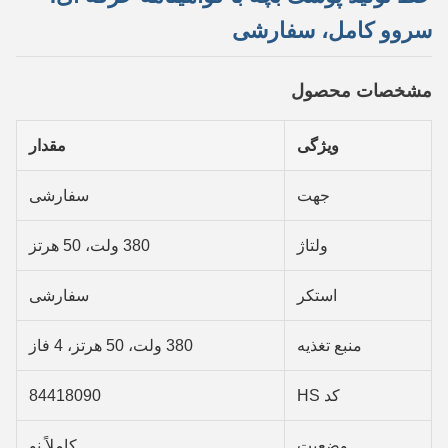
سروو کامل، سفارشی
مشخصات محصول
ویژگی
مقدار
جهت
سفارشی
ولتاژ
380 ولت، 50 هرتز
استکر
سفارشی
منبع تغذیه
380 ولت، 50 هرتز، 4 فاز
کد HS
84418090
وضعیت
کاملاً نو