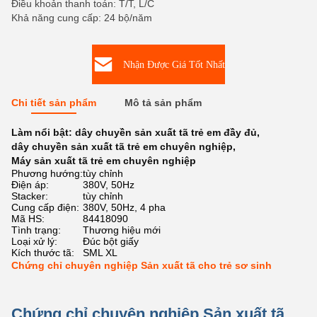
Điều khoản thanh toán: T/T, L/C
Khả năng cung cấp: 24 bộ/năm
Nhận Được Giá Tốt Nhất
Chi tiết sản phẩm
Mô tả sản phẩm
Làm nổi bật:
dây chuyền sản xuất tã trẻ em đầy đủ
,
dây chuyền sản xuất tã trẻ em chuyên nghiệp
,
Máy sản xuất tã trẻ em chuyên nghiệp
Phương hướng:
tùy chỉnh
Điện áp:
380V, 50Hz
Stacker:
tùy chỉnh
Cung cấp điện:
380V, 50Hz, 4 pha
Mã HS:
84418090
Tình trạng:
Thương hiệu mới
Loại xử lý:
Đúc bột giấy
Kích thước tã:
SML XL
Chứng chỉ chuyên nghiệp Sản xuất tã cho trẻ sơ sinh
Chứng chỉ chuyên nghiệp Sản xuất tã