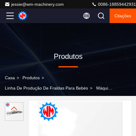
jessie@wm-machinery.com
0086-18859442931
Citações
Produtos
Casa
>
Produtos
>
Linha De Produção De Fraldas Para Bebés
>
Máquina
de fabricação de fraldas para bebés Full Servo
Professional 380V 50HZ