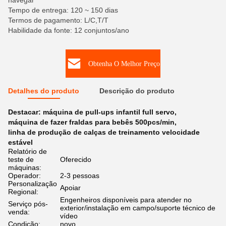
navegar
Tempo de entrega: 120 ~ 150 dias
Termos de pagamento: L/C,T/T
Habilidade da fonte: 12 conjuntos/ano
Obtenha O Melhor Preço
Detalhes do produto
Descrição do produto
Destacar:
máquina de pull-ups infantil full servo
,
máquina de fazer fraldas para bebês 500pcs/min
,
linha de produção de calças de treinamento velocidade
estável
Relatório de
teste de
Oferecido
máquinas:
Operador:
2-3 pessoas
Personalização
Apoiar
Regional:
Engenheiros disponíveis para atender no
Serviço pós-
exterior/instalação em campo/suporte técnico de
venda:
vídeo
Condição:
novo