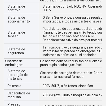
de cores, cintura elástica, autocolante des
Sistema de
Sistema de controlo PLC, HMI Operando no
controlo
HDTV
Sistema de
O Semi Servo Drive, a correia de regulaçã
accionamento
importados, e todas as partes-chave são
Papel de tecido superior,papel de tecido i
Sistema de
((manchote das pernas),não tecido superi
tensão
tecido elástico são adotados A & B
Descolamento ativo do eixo por motor inv
Tem dispositivo de segurança no lado op
Sistema de
interruptor de parada de emergência.O ven
segurança
isolamento acústico ou silenciador.
Sistema de
De acordo com os requisitos do cliente co
embalagem
push dupla saída) ajustável
Sistema de
Sistema de correção de materiais: Adotar 
correcção de
marca internacional famosa
materiais
Potência
380V, 50HZ, três fases, cinco fios
Capacidade da
230 kW (excluindo a máquina de cola e o 
máquina
Pressão