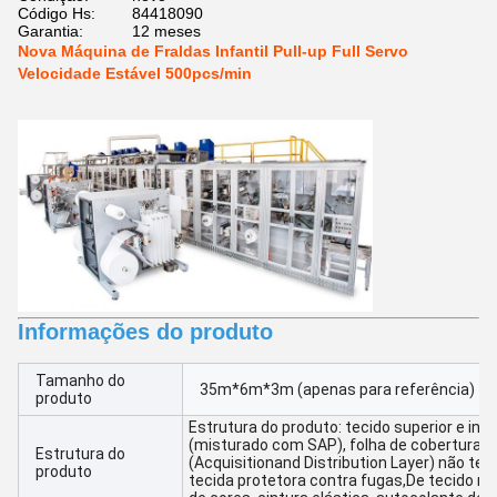
Código Hs:
84418090
Garantia:
12 meses
Nova Máquina de Fraldas Infantil Pull-up Full Servo
Velocidade Estável 500pcs/min
Informações do produto
Tamanho do
35m*6m*3m (apenas para referência)
produto
Estrutura do produto: tecido superior e infe
(misturado com SAP), folha de cobertura hid
Estrutura do
(Acquisitionand Distribution Layer) não teci
produto
tecida protetora contra fugas,De tecido n