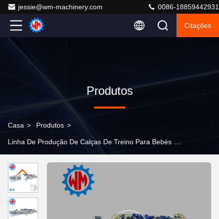
jessie@wm-machinery.com
0086-18859442931
Citações
Produtos
Casa
>
Produtos
>
Linha De Produção De Calças De Treino Para Bebés
>
Nova Máquina de Fraldas Infantil Pull-up Full Servo
Velocidade Estável 500pcs/min