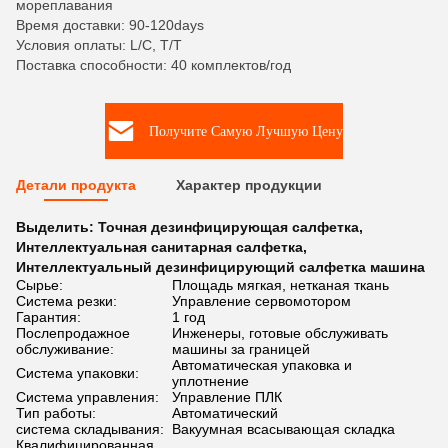
мореплавания
Время доставки: 90-120days
Условия оплаты: L/C, T/T
Поставка способности: 40 комплектов/год
Получите Самую Лучшую Цену
Детали продукта
Характер продукции
Выделить:
Точная дезинфицирующая салфетка
,
Интеллектуальная санитарная салфетка
,
Интеллектуальный дезинфицирующий салфетка машина
Сырье:
Площадь мягкая, нетканая ткань
Система резки:
Управление сервомотором
Гарантия:
1 год
Послепродажное
Инженеры, готовые обслуживать
обслуживание:
машины за границей
Автоматическая упаковка и
Система упаковки:
уплотнение
Система управления:
Управление ПЛК
Тип работы:
Автоматический
система складывания:
Вакуумная всасывающая складка
Квалифицированная