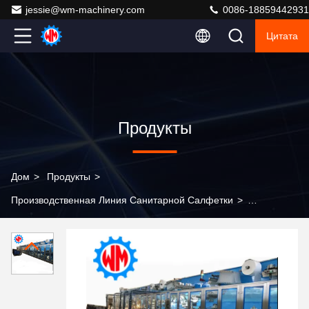
jessie@wm-machinery.com
0086-18859442931
Цитата
Продукты
Дом
>
Продукты
>
Производственная Линия Санитарной Салфетки
>
Интеллектуальная и точная дезинфицирующая
салфетка для удобных и поглощающих продуктов