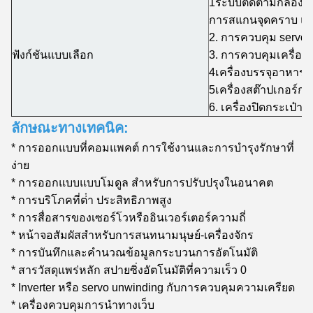
1ระบบติดตามกล้อง 
การสแกนจุดคราบ และ
2. การควบคุม servo ro
ฟังก์ชันแบบเลือก
3. การควบคุมเครื่องป
4เครื่องบรรจุอาหารอั
5เครื่องสต๊าปเกอร์กา
6. เครื่องปิดกระเป๋าอั
ลักษณะทางเทคนิค:
* การออกแบบที่คอมแพคต์ การใช้งานและการบํารุงรักษาที่
ง่าย
* การออกแบบแบบโมดูล สําหรับการปรับปรุงในอนาคต
* การบริโภคที่ต่ํา ประสิทธิภาพสูง
* การสื่อสารของเซอร์โวหรืออินเวอร์เตอร์ความถี่
* หน้าจอสัมผัสสําหรับการสนทนามนุษย์-เครื่องจักร
* การบันทึกและคํานวณข้อมูลกระบวนการอัตโนมัติ
* สารวัสดุแพร่หลัก สปายซิ่งอัตโนมัติที่ความเร็ว 0
* Inverter หรือ servo unwinding กับการควบคุมความเครียด
* เครื่องควบคุมการนําทางเว็บ