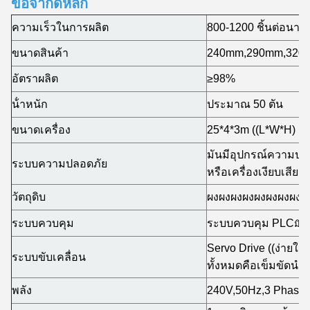
ข้อจํากัดหลัก
ความเร็วในการผลิต
800-1200 ชิ้นต่อนาที
ขนาดสินค้า
240mm,290mm,320mm
อัตราผลิต
≥98%
น้ําหนัก
ประมาณ 50 ตัน
ขนาดเครื่อง
25*4*3m ((L*W*H)
มันมีอุปกรณ์ความปลอด
ระบบความปลอดภัย
หรือเครื่องเงียบเสียง.
วัตถุดิบ
ผงผงผงผงผงผงผงผง
ระบบควบคุม
ระบบควบคุม PLC
มิตซ
Servo Drive ((ง่ายใน
ระบบขับเคลื่อน
ทั้งหมดคือเข็มขัดนําเ
พลัง
240V,50Hz,3 Phase 