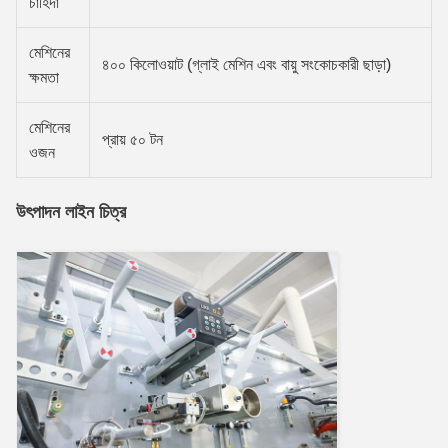
চাহিদা
মেশিনের
৪০০ কিলোওয়াট (গ্লাই মেশিন এবং বায়ু সংকোচকারী ছাড়া)
ক্ষমতা
মেশিনের
প্রায় ৫০ টন
ওজন
উৎপাদন লাইন চিত্র