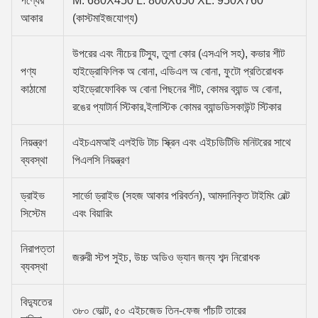
পণ্যের
M: 680X450 L: 800X650 XL: 950X760
আকার
(কাস্টমাইজযোগ্য)
উপরের এবং নীচের টিস্যু, তুলা কোর (এসএপি সহ), কভার শীট
পণ্য
হাইড্রোফিলিক অ বোনা, এডিএল অ বোনা, ফুটো প্রতিরোধক
কাঠামো
হাইড্রোফোবিক অ বোনা পিছনের শীট, কোমর ব্যান্ড অ বোনা,
রঙের প্যাটার্ন স্টিকার,ইলাস্টিক কোমর ব্যান্ডডিসকাউন্ট স্টিকার
নিয়ন্ত্রণ
এইচএমআই এলইডি টাচ স্ক্রিন এবং এইচডিটিভি মনিটরের সাথে
ব্যবস্থা
পিএলসি নিয়ন্ত্রণ
ড্রাইভ
সার্ভো ড্রাইভ (সহজ আকার পরিবর্তন), আমদানিকৃত টাইমিং বেল্ট
সিস্টেম
এবং বিয়ারিং
নিরাপত্তা
জরুরী স্টপ সুইচ, উচ্চ অডিও ভ্যান জন্য শব্দ নিরোধক
ব্যবস্থা
বিদ্যুতের
৩৮০ ভোল্ট, ৫০ এইচজেড তিন-ফেজ পাঁচটি তারের