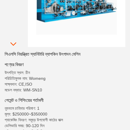
পিএলসি নিয়ন্ত্রিত স্যানিটারি ন্যাপকিন উৎপাদন মেশিন
পণ্যের বিবরণ
উৎপত্তি স্থল: চীন
পরিচিতিমুলক নাম: Womeng
সাক্ষ্যদান: CE,ISO
মডেল নম্বার: WM-SN10
পেমেন্ট ও শিপিংয়ের শর্তাবলী
ন্যূনতম চাহিদার পরিমাণ: 1
মূল্য: $250000~$350000
প্যাকেজিং বিবরণ: সমুদ্র উপযোগী কাঠের বাক্স
ডেলিভারি সময়: 90-120 দিন