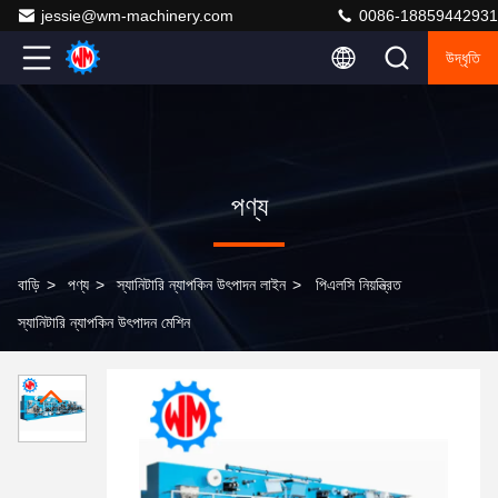
jessie@wm-machinery.com
0086-18859442931
উদ্ধৃতি
পণ্য
বাড়ি
>
পণ্য
>
স্যানিটারি ন্যাপকিন উৎপাদন লাইন
>
পিএলসি নিয়ন্ত্রিত
স্যানিটারি ন্যাপকিন উৎপাদন মেশিন