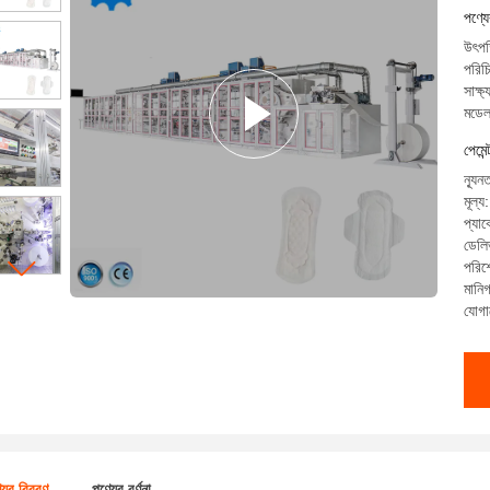
পণ্য
উৎপত
পরি
সাক
মডে
পেমেন
ন্যূ
মূল
প্যাক
ডেলি
পরিশো
মানিগ
যোগা
যের বিবরণ
পণ্যের বর্ণনা