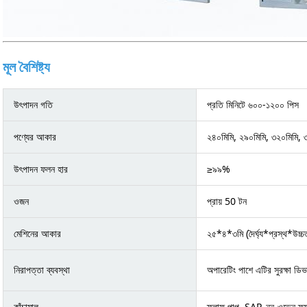
মূল বৈশিষ্ট্য
উৎপাদন গতি
প্রতি মিনিটে ৬০০-১২০০ পিস
পণ্যের আকার
২৪০মিমি, ২৯০মিমি, ৩২০মিমি, ৩৪
উৎপাদন ফলন হার
≥৯৯%
ওজন
প্রায় 50 টন
মেশিনের আকার
২৫*৪*৩মি (দৈর্ঘ্য*প্রস্থ*উচ্চ
নিরাপত্তা ব্যবস্থা
অপারেটিং পাশে এটির সুরক্ষা ডিভ
কাঁচামাল
ফ্লাফ পাল্প, SAP, নন-ওভেন ফ্যা