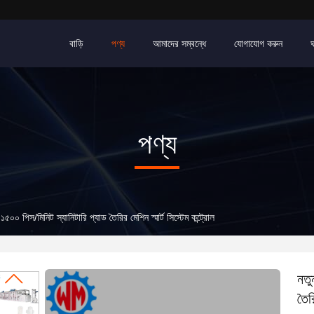
বাড়ি
পণ্য
আমাদের সম্বন্ধে
যোগাযোগ করুন
পণ্য
৫০০ পিস/মিনিট স্যানিটারি প্যাড তৈরির মেশিন স্মার্ট সিস্টেম কন্ট্রোল
নতু
তৈরি