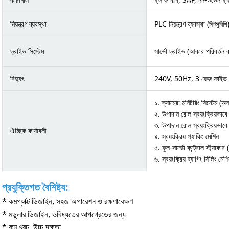
নিয়ন্ত্রণ ব্যবস্থা
PLC নিয়ন্ত্রণ ব্যবস্থা (
মিটসুবিশি
ড্রাইভ সিস্টেম
সার্ভো ড্রাইভ (আকার পরিবর্তন ক
বিদ্যুৎ
240V, 50Hz, 3 ফেজ ফাইভ ওয
১. ক্যামেরা মনিটরিং সিস্টেম (অন
২. উপাদান রোল স্বয়ংক্রিয়ভাবে আ
৩. উপাদান রোল স্বয়ংক্রিয়ভাবে আ
ঐচ্ছিক কার্যাবলী
৪. স্বয়ংক্রিয় প্যাকিং মেশিন
৫. ফুল-সার্ভো কন্ট্রোল স্ট্যাকার
৬. স্বয়ংক্রিয় ব্যাগিং সিলিং মেশ
প্রযুক্তিগত বৈশিষ্ট্য:
* কমপ্যাক্ট ডিজাইন, সহজ অপারেশন ও রক্ষণাবেক্ষণ
* মডুলার ডিজাইন, ভবিষ্যতের আপগ্রেডের জন্য
* কম খরচ, উচ্চ দক্ষতা