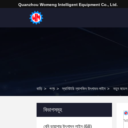
Quanzhou Womeng Intelligent Equipment Co., Ltd.
বাড়ি
>
পণ্য
>
স্যানিটারি ন্যাপকিন উৎপাদন লাইন
>
নতুন মডেল ১
বিভাগসমূহ
বেবি ডায়াপার উৎপাদন লাইন
(68)