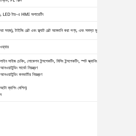
), LED টাচ-এ HMI অপারেটিং
রা সহজ), টাইমিং বেল্ট এবং ফ্ল্যাট বেল্ট আমদানি করা পণ্য, এবং সমস্ত মূল অংশ, আমদানি করা বিয়ার
়্যার
লাইন সাইজ চেকিং, লোকেশন ইন্সপেকটিং, মিসিং ইন্সপেকটিং, স্পট স্ক্যানিং ইত্যাদি নিয়ন্ত্রণ)।
নওয়াইন্ডিং সার্ভো নিয়ন্ত্রণ
নওয়াইন্ডিং কনভার্টার নিয়ন্ত্রণ
 (অটো ব্যাগিং মেশিন)
িন