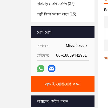
আন্ডারপ্যাড মেকিং মেশিন
(27)
বিশ
প্যান্টি লিনার উৎপাদন লাইন
(15)
যোগাযোগ
যোগাযোগ:
Miss. Jessie
টেলিফোন:
86--18859442931
নতু
এখনই যোগাযোগ করুন
আমাদের মেইল করুন