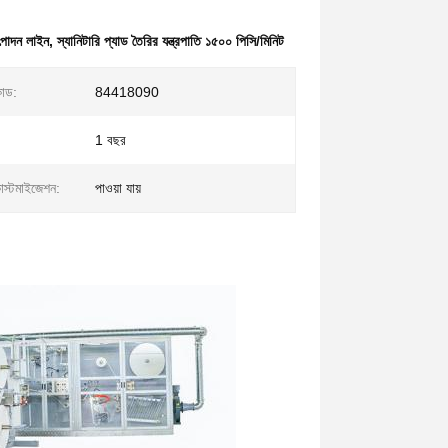
উৎপাদন লাইন
,
স্যানিটারি প্যাড তৈরির যন্ত্রপাতি ১৫০০ পিসি/মিনিট
োড:
84418090
1 বছর
াস্টমাইজেশন:
পাওয়া যায়