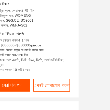
ের বিবরণ
্তি স্থল: কোয়ানঝো সিটি, চীন
চিতিমুলক নাম: WOMENG
্ষ্যদান: SGS,CE,ISO9001
ল নম্বার: WM-JAS02
্ট ও শিপিংয়ের শর্তাবলী
নতম চাহিদার পরিমাণ: 1 পিস
্য: $350000~$550000/piecce
েজিং বিবরণ: সমুদ্র উপযোগী কাঠের বাক্স
ভারি সময়: 90-120 দিন
ধের শর্ত: এল/সি, টি/টি, ডি/এ, ডি/পি, ওয়েস্টার্ন ইউনিয়ন,
্রাম
নের ক্ষমতা: 10 সেট / বছর
সেরা দাম পান
এখনই যোগাযোগ করুন