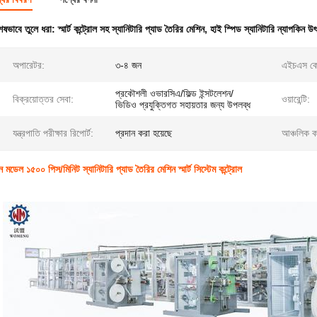
েষভাবে তুলে ধরা:
স্মার্ট কন্ট্রোল সহ স্যানিটারি প্যাড তৈরির মেশিন
,
হাই স্পিড স্যানিটারি ন্যাপকিন 
অপারেটর:
৩-৪ জন
এইচএস ক
প্রকৌশলী ওভারসিএ/ফিল্ড ইন্সটলেশন/
বিক্রয়োত্তর সেবা:
ওয়ারেন্টি:
ভিডিও প্রযুক্তিগত সহায়তার জন্য উপলব্ধ
যন্ত্রপাতি পরীক্ষার রিপোর্ট:
প্রদান করা হয়েছে
আঞ্চলিক ক
ন মডেল ১৫০০ পিস/মিনিট স্যানিটারি প্যাড তৈরির মেশিন স্মার্ট সিস্টেম কন্ট্রোল