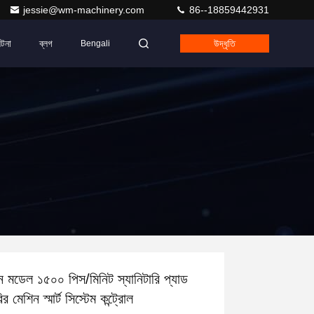
jessie@wm-machinery.com
86--18859442931
ঘটনা
ব্লগ
উদ্ধৃতি
Bengali
ন মডেল ১৫০০ পিস/মিনিট স্যানিটারি প্যাড
র মেশিন স্মার্ট সিস্টেম কন্ট্রোল