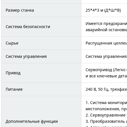
Размер станка
25*4*3 м (Д*Ш*В)
Имеется предохранит
Система безопасности
аварийной остановк
Сырье
Распущенная целлюл
Система управления
Система управления
Сервопривод (Легко 
Привод
и все ключевые дет
Питание
240 В, 50 Гц, трехф
1. Система монитор
местоположения, про
2. Сервоуправление
Дополнительные функции
3. Преобразователь