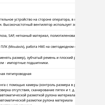
ельное устройство на стороне оператора, в комплекте с кнопк
и. Высокочастотный вентилятор использует звукоизоляцию или
оза, SAP, нетканый материал, полиэтиленовая пленка
 ПЛК (
), работа HMI на светодиодном сенсорном экран
Mitsubishi
менять размер), зубчатый ремень и плоский ремень - импортн
али - импортные подшипники.
азная пятипроводная
инга с помощью камеры (контроль размера в режиме онлайн, п
верка отсутствия, сканирование пятен и т. д.)
 автоматической размоткой рулона материала
 автоматической размотки рулона материала