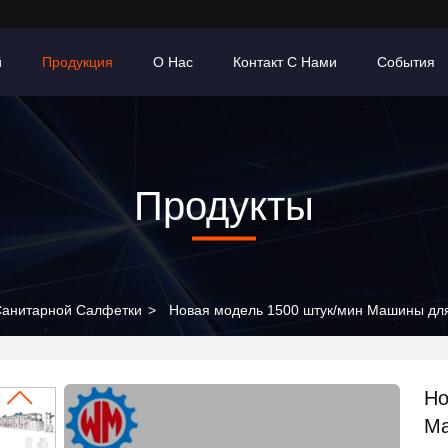
й
Продукция
О Нас
Контакт С Нами
События
Продукты
Санитарной Салфетки
>
Новая модель 1500 штук/мин Машины для
Но
Ма