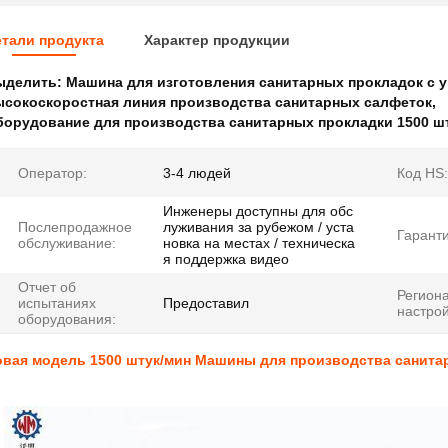
тали продукта
Характер продукции
ыделить:
Машина для изготовления санитарных прокладок с 
ысокоскоростная линия производства санитарных салфеток
,
борудование для производства санитарных прокладки 1500 ш
Оператор:
3-4 людей
Код HS:
Инженеры доступны для обс
Послепродажное
луживания за рубежом / уста
Гаранти
обслуживание:
новка на местах / техническа
я поддержка видео
Отчет об
Регион
испытаниях
Предоставил
настрой
оборудования:
овая модель 1500 штук/мин Машины для производства санита