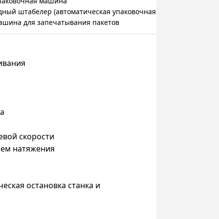
упаковочная машина
дный штабелер (автоматическая упаковочная машина)
машина для запечатывания пакетов
ивания
на
евой скорости
лем натяжения
еская остановка станка и