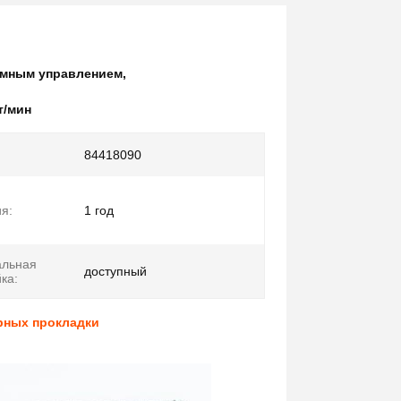
умным управлением
,
т/мин
84418090
я:
1 год
альная
доступный
ка:
рных прокладки