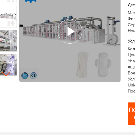
са
Дет
Мес
Фи
Сер
Но
Усл
Кол
Цен
Упа
ящ
Вре
Усл
Uni
Пос
П