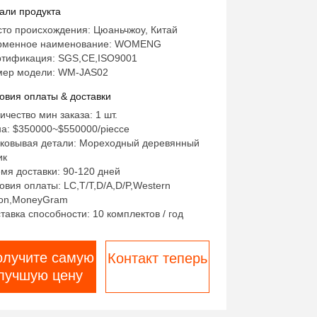
нитарных прокладки
али продукта
то происхождения: Цюаньчжоу, Китай
рменное наименование: WOMENG
тификация: SGS,CE,ISO9001
мер модели: WM-JAS02
овия оплаты & доставки
ичество мин заказа: 1 шт.
а: $350000~$550000/piecce
ковывая детали: Мореходный деревянный
ик
мя доставки: 90-120 дней
овия оплаты: LC,T/T,D/A,D/P,Western
on,MoneyGram
тавка способности: 10 комплектов / год
олучите самую
Контакт теперь
лучшую цену