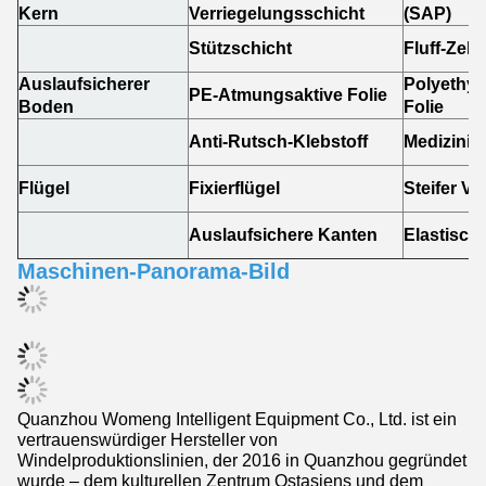
Kern
Verriegelungsschicht
(SAP)
Stützschicht
Fluff-Zell
Auslaufsicherer
Polyethyl
PE-Atmungsaktive Folie
Boden
Folie
Anti-Rutsch-Klebstoff
Medizinis
Flügel
Fixierflügel
Steifer Vli
Auslaufsichere Kanten
Elastische
Maschinen-Panorama-Bild
Quanzhou Womeng Intelligent Equipment Co., Ltd. ist ein
vertrauenswürdiger Hersteller von
Windelproduktionslinien, der 2016 in Quanzhou gegründet
wurde – dem kulturellen Zentrum Ostasiens und dem