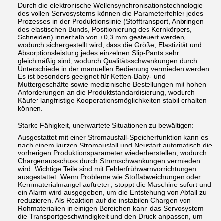
Durch die elektronische Wellensynchronisationstechnologie
des vollen Servosystems können die Parameterfehler jedes
Prozesses in der Produktionslinie (Stofftransport, Anbringen
des elastischen Bunds, Positionierung des Kernkörpers,
Schneiden) innerhalb von ±0,3 mm gesteuert werden,
wodurch sichergestellt wird, dass die Größe, Elastizität und
Absorptionsleistung jedes einzelnen Slip-Pants sehr
gleichmäßig sind, wodurch Qualitätsschwankungen durch
Unterschiede in der manuellen Bedienung vermieden werden.
Es ist besonders geeignet für Ketten-Baby- und
Muttergeschäfte sowie medizinische Bestellungen mit hohen
Anforderungen an die Produktstandardisierung, wodurch
Käufer langfristige Kooperationsmöglichkeiten stabil erhalten
können.
Starke Fähigkeit, unerwartete Situationen zu bewältigen:
Ausgestattet mit einer Stromausfall-Speicherfunktion kann es
nach einem kurzen Stromausfall und Neustart automatisch die
vorherigen Produktionsparameter wiederherstellen, wodurch
Chargenausschuss durch Stromschwankungen vermieden
wird. Wichtige Teile sind mit Fehlerfrühwarnvorrichtungen
ausgestattet. Wenn Probleme wie Stoffabweichungen oder
Kernmaterialmangel auftreten, stoppt die Maschine sofort und
ein Alarm wird ausgegeben, um die Entstehung von Abfall zu
reduzieren. Als Reaktion auf die instabilen Chargen von
Rohmaterialien in einigen Bereichen kann das Servosystem
die Transportgeschwindigkeit und den Druck anpassen, um