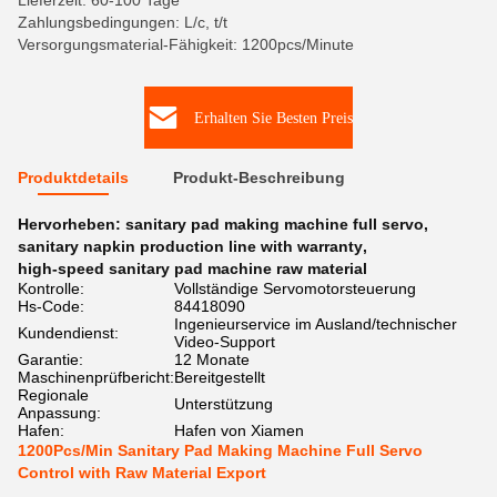
Lieferzeit: 60-100 Tage
Zahlungsbedingungen: L/c, t/t
Versorgungsmaterial-Fähigkeit: 1200pcs/Minute
Erhalten Sie Besten Preis
Produktdetails
Produkt-Beschreibung
Hervorheben:
sanitary pad making machine full servo
,
sanitary napkin production line with warranty
,
high-speed sanitary pad machine raw material
Kontrolle:
Vollständige Servomotorsteuerung
Hs-Code:
84418090
Ingenieurservice im Ausland/technischer
Kundendienst:
Video-Support
Garantie:
12 Monate
Maschinenprüfbericht:
Bereitgestellt
Regionale
Unterstützung
Anpassung:
Hafen:
Hafen von Xiamen
1200Pcs/Min Sanitary Pad Making Machine Full Servo
Control with Raw Material Export