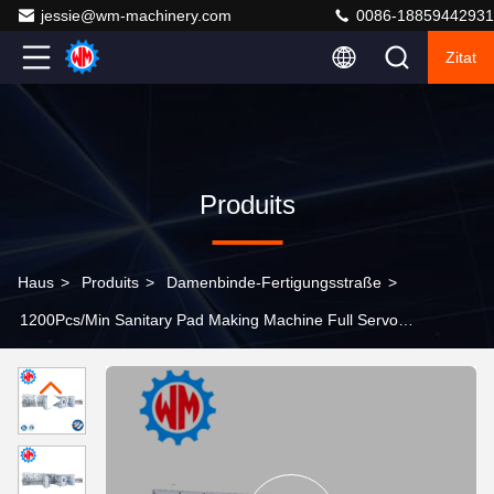
jessie@wm-machinery.com
0086-18859442931
Zitat
Produits
Haus
>
Produits
>
Damenbinde-Fertigungsstraße
>
1200Pcs/Min Sanitary Pad Making Machine Full Servo
Control with Raw Material Export