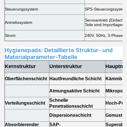
Steuerungssystem
SPS-Steuerungssystem
Servoantrieb (Einfache
Antriebssystem
Teile sind Importlager.
Strom
240V, 50Hz, 3-Phasen-
Hygienepads: Detaillierte Struktur- und
Materialparameter-Tabelle
Kernstruktur
Unterstruktur
Hauptmat
Oberflächenschicht
Hautfreundliche Schicht
Kämmbaum
Atmungsaktive Schicht
Mikroporö
Schnelle
Verteilungsschicht
Hoch-Puff
Penetrationsschicht
Dispersionsschicht
Gemustert
Absorbierender
SAP-
Superabs