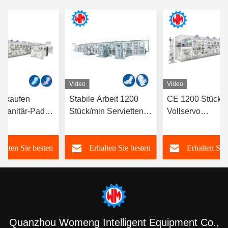
Video
Video
erkaufen
Stabile Arbeit 1200
CE 1200 Stück/
Sanitär-Pad-
Stück/min Servietten-
Vollservo
-Maschine
Produktionslinie PLC-
Sanitärpolster
omatische
Steuerung CE-
Herstellungsmas
halten Sie besten
Erhalten Sie besten
Erhalten Sie
Zertifizierung
Ein-Stopp-Lösu
Fabrik
Preis
Preis
Preis
Quanzhou Womeng Intelligent Equipment Co.,