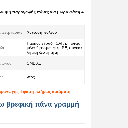
ραμμή παραγωγής πάνες για μωρά φάση 4
πεξεργασίας:
Χύτευση πολτού
Παλμός χνούδι, SAP, μη υφασ
ύλη:
μένο ύφασμα, φιλμ ΡΕ, συγκολ
λητική ζεστή τήξη
 πάνας:
SML XL
n:
νέος
αραγωγής 4 φάση πλήρως αυτόματη
ω βρεφική πάνα γραμμή