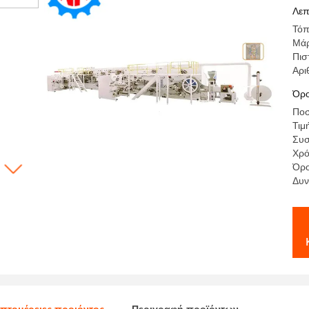
πα
Λεπ
αυ
Τόπ
Μά
Πισ
Αρι
Όρο
Ποσ
Τιμ
Συσ
Χρό
Όρο
Δυν