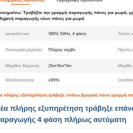
πτομέρειες προιόντος
Περιγραφή προϊόντων
πισημαίνω:
Τραβήξτε την γραμμή παραγωγής πάνες για μωρά
,
γ
Μηχανή παραγωγής νέων πάνες για μωρά
τροφοδοτικό:
380V, 50Hz, 4 φάση
Τύπος ε
Λειτουργία μηχανής:
Πλήρης σερβο
Πρώτη 
Μέγεθος Μηχανής:
25m*6m*3m
Μεγέθη
Αποδοτικότητα:
≥90%
Condito
α πλήρης εξυπηρέτηση τράβηξε επάνω βρεφική πάνα γραμμή π
έα πλήρης εξυπηρέτηση τράβηξε επάν
αραγωγής 4 φάση πλήρως αυτόματη