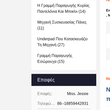
Λε
Η Γραμμή Παραγωγής Κυρίας
Ε
Παντελόνια Και Μπικίνι
(14)
,
Μηχανή Συσκευασίας Πάνες
(11)
Underpad Που Κατασκευάζει
Τη Μηχανή
(27)
Γραμμή Παραγωγής
Εσώρουχα
(15)
Νέ
Επαφές
Ν
Επαφές:
Miss. Jessie
π
Τηλεφώνημα:
86--18859442931