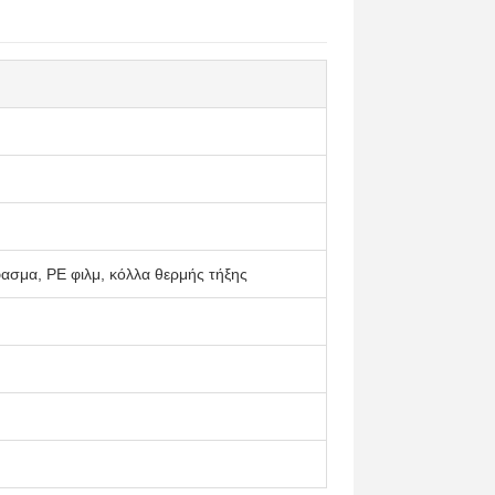
σμα, PE φιλμ, κόλλα θερμής τήξης