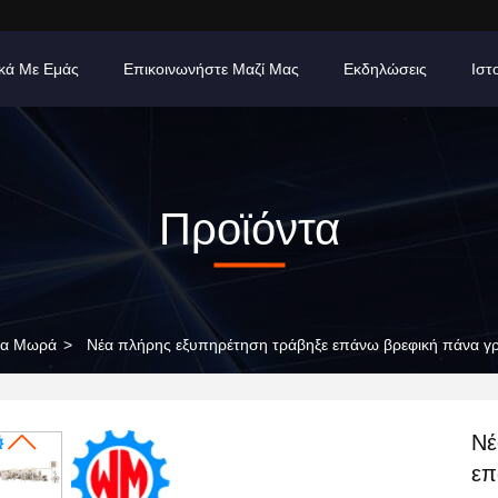
ικά Με Εμάς
Επικοινωνήστε Μαζί Μας
Εκδηλώσεις
Ιστ
Προϊόντα
ια Μωρά
>
Νέα πλήρης εξυπηρέτηση τράβηξε επάνω βρεφική πάνα 
Νέ
επ