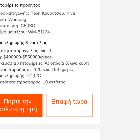
ραγωγής 4 φάση πλήρως
τομέρειες προιόντος
τόματη
ος καταγωγής: Πόλη Κουάντσου, Κίνα
ρκα: Womeng
τοποίηση: CE,ISO
θμό μοντέλου: WM-B1134
ι πληρωμής & ναυτιλίας
ότητα παραγγελίας min: 1
ή: $400000-$550000/piece
κευασία λεπτομέρειες: Αξιοπλοΐα ξύλινο κουτί
νος παράδοσης: 120 έως 150 ημέρες
ι πληρωμής: T/T,L/C
ατότητα προσφοράς: 10 σετ/έτος
Πάρτε την
Επαφή τώρα
καλύτερη τιμή