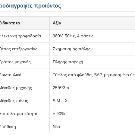
ροδιαγραφές προϊόντος
Ειδικότητα
Αξία
Ηλεκτρική τροφοδοσία
380V, 50Hz, 4 φάσεις
Τύπος επεξεργασίας
Σχηματισμός πάλης
Τρόπος μηχανής
Πλήρης παροχή
Πρωτοϋλικά
Τύφλος από φλούδα, SAP, μη υφασμένο ύφα
Μέγεθος μηχανής
25*6*3m
Μέγεθος πάνας
S M L XL
Αποτελεσματικότητα
≥ 90%
Υπόθεση
Νέο