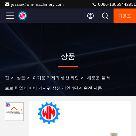
jessie@wm-machinery.com
0086-18859442931
따옴표
상품
집
>
상품
>
아기용 기저귀 생산 라인
>
새로운 풀 세
르보 픽업 베이비 기저귀 생산 라인 4단계 완전 자동