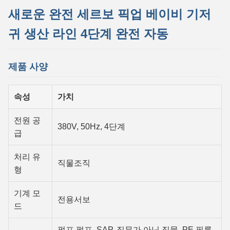
새로운 완전 세르보 픽업 베이비 기저
귀 생산 라인 4단계 완전 자동
제품 사양
속성
가치
전원 공
380V, 50Hz, 4단계
급
처리 유
직물조직
형
기계 모
전용서보
드
펄프 펄프, SAP, 직무가 아닌 직물, PE 필름,