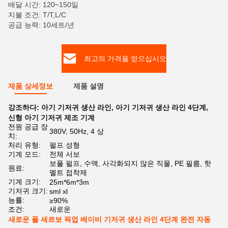
배달 시간: 120~150일
지불 조건: T/T,L/C
공급 능력: 10세트/년
최고의 가격을 얻으십시오
제품 상세정보
제품 설명
강조하다:
아기 기저귀 생산 라인
,
아기 기저귀 생산 라인 4단계
,
신형 아기 기저귀 제조 기계
전원 공급 장
380V, 50Hz, 4 상
치:
처리 유형:
펄프 성형
기계 모드:
전체 서보
보풀 펄프, 수액, 사각화되지 않은 직물, PE 필름, 핫
원료:
멜트 접착제
기계 크기:
25m*6m*3m
기저귀 크기:
sml xl
능률:
≥90%
조건:
새로운
새로운 풀 세르보 픽업 베이비 기저귀 생산 라인 4단계 완전 자동