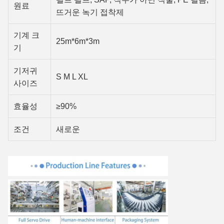
원료
뜨거운 녹기 접착제
기계 크
25m*6m*3m
기
기저귀
S M L XL
사이즈
효율성
≥90%
조건
새로운