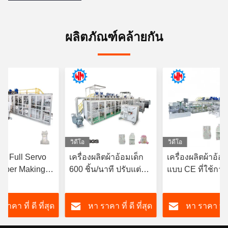
ผลิตภัณฑ์คล้ายกัน
วิดีโอ
วิดีโอ
ม่ Full Servo
เครื่องผลิตผ้าอ้อมเด็ก
เครื่องผลิตผ้าอ้อม
aper Making
600 ชิ้น/นาที ปรับแต่ง
แบบ CE ที่ใช้การ
 ความเร็วคงที่
ได้ตามภูมิภาค
ควบคุมแบบ Full 
/min CE
ที่ทันสมัย พร้อมต
ราคา ที่ ดี ที่สุด
หา ราคา ที่ ดี ที่สุด
หา ราคา ที่ ด
1
ที่จะส่ง