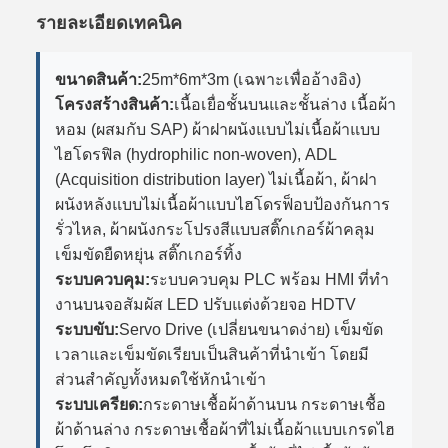
รายละเอียดเทคนิค
ขนาดสินค้า:
25m*6m*3m (เฉพาะเพื่ออ้างอิง)
โครงสร้างสินค้า:
เนื้อเยื่อชั้นบนและชั้นล่าง เนื้อผ้า
หอม (ผสมกับ SAP) ผ้าฝาผนังแบบไม่เนื้อผ้าแบบ
ไฮโดรฟิล (hydrophilic non-woven), ADL
(Acquisition distribution layer) ไม่เนื้อผ้า, ผ้าฝา
ผนังหลังแบบไม่เนื้อผ้าแบบไฮโดรฟ็อบป้องกันการ
รั่วไหล, ผ้าผนังกระโปรงสีแบบสติ๊กเกอร์ผ้าคลุม
เข็มขัดยืดหยุ่น สติ๊กเกอร์ทิ้ง
ระบบควบคุม:
ระบบควบคุม PLC พร้อม HMI ที่ทํา
งานบนจอสัมผัส LED ปรับแต่งด้วยจอ HDTV
ระบบขับ:
Servo Drive (เปลี่ยนขนาดง่าย) เข็มขัด
เวลาและเข็มขัดเรียบเป็นสินค้าที่นําเข้า โดยมี
ส่วนสําคัญทั้งหมดใช้หักนําเข้า
ระบบเครียด:
กระดาษเชื้อผ้าด้านบน กระดาษเชื้อ
ผ้าด้านล่าง กระดาษเชื้อผ้าที่ไม่เนื้อผ้าแบบเกรดไฮ