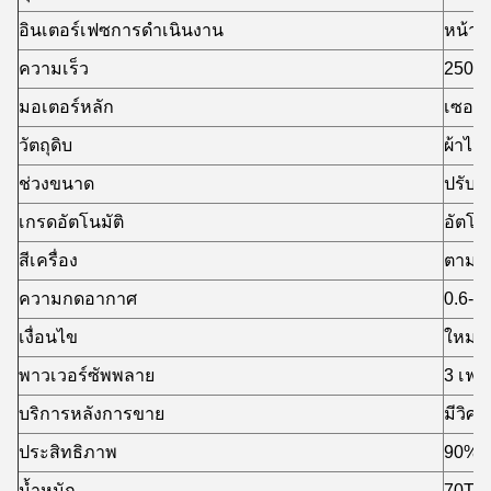
อินเตอร์เฟซการดำเนินงาน
หน้าจ
ความเร็ว
250-3
มอเตอร์หลัก
เซอร์
วัตถุดิบ
ผ้าไม่
ช่วงขนาด
ปรับแต
เกรดอัตโนมัติ
อัตโน
สีเครื่อง
ตามที
ความกดอากาศ
0.6-0
เงื่อนไข
ใหม่
พาวเวอร์ซัพพลาย
3 เฟส
บริการหลังการขาย
มีวิศ
ประสิทธิภาพ
90%
น้ำหนัก
70T