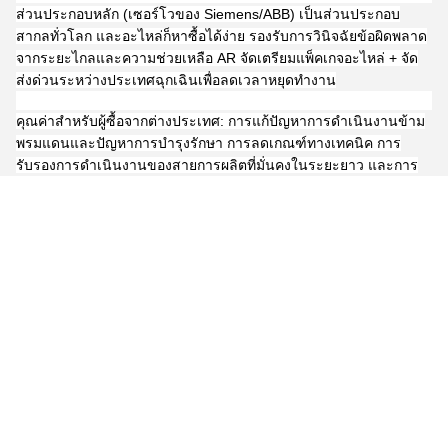
ส่วนประกอบหลัก (เซอร์โวของ Siemens/ABB) เป็นส่วนประกอบ
สากลทั่วโลก และอะไหล่ก็หาซื้อได้ง่าย รองรับการวินิจฉัยข้อผิดพลาด
จากระยะไกลและความช่วยเหลือ AR จัดเตรียมแพ็คเกจอะไหล่ + จัด
ส่งด่วนระหว่างประเทศฉุกเฉินเพื่อลดเวลาหยุดทำงาน
คุณค่าสำหรับผู้ซื้อจากต่างประเทศ: การแก้ปัญหาการดำเนินงานข้าม
พรมแดนและปัญหาการบำรุงรักษา การลดเกณฑ์ทางเทคนิค การ
รับรองการดำเนินงานของสายการผลิตที่มั่นคงในระยะยาว และการ
ปรับตัวให้เข้ากับภูมิภาคที่ขาดแคลนบุคลากรด้านเทคนิค เช่น
แอฟริกาและอเมริกาใต้
ความเข้ากันได้ทั่วโลกและการปฏิบัติตามข้อกำหนดสีเขียว
ช่วยลดความเสี่ยงในการก่อสร้างโรงงาน
รองรับโครงข่ายไฟฟ้า 380V/400V, 50Hz/60Hz และสามารถปรับให้
เข้ากับภูมิภาคต่างๆ ทั่วโลกโดยไม่ต้องดัดแปลงวงจร อุปกรณ์ดังกล่าว
เป็นไปตามมาตรฐานการปกป้องสิ่งแวดล้อม RoHS และการปล่อยฝุ่น/
ก๊าซไอเสียต่ำกว่าขีดจำกัดสากล
การออกแบบแบบโมดูลาร์ การติดตั้งถึงสถานที่แล้วเสร็จภายใน 7 ถึง
10 วัน สามารถขยายได้ด้วยการซ้อนอัตโนมัติ การบรรจุถุง การเขียน